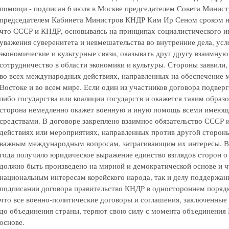
помощи - подписан 6 июля в Москве председателем Совета Минис
председателем Кабинета Министров КНДР Ким Ир Сеном сроком на 
что СССР и КНДР, основываясь на принципах социалистического и
уважения суверенитета и невмешательства во внутренние дела, ус
экономические и культурные связи, оказывать друг другу взаимну
сотрудничество в области экономики и культуры. Стороны заявили, 
во всех международных действиях, направленных на обеспечение м
Востоке и во всем мире. Если один из участников договора подвер
либо государства или коалиции государств и окажется таким образ
сторона немедленно окажет военную и иную помощь всеми имеющ
средствами. В договоре закреплено взаимное обязательство СССР и
действиях или мероприятиях, направленных против другой стороны
важным международным вопросам, затрагивающим их интересы. В 
года получило юридическое выражение единство взглядов сторон о
должно быть произведено на мирной и демократической основе и ч
национальным интересам корейского народа, так и делу поддержан
подписании договора правительство КНДР в одностороннем порядке 
что все военно-политические договоры и соглашения, заключенные
до объединения страны, теряют свою силу с момента объединения
основе.