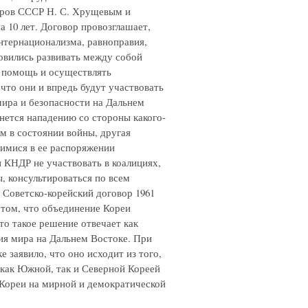
тров СССР Н. С. Хрущевым и
10 лет. Договор провозглашает,
нтернационализма, равноправия,
ловились развивать между собой
ю помощь и осуществлять
что они и впредь будут участвовать
ира и безопасности на Дальнем
гнется нападению со стороны какого-
ом в состоянии войны, другая
имися в ее распоряжении
 КНДР не участвовать в коалициях,
, консультироваться по всем
Советско-корейский договор 1961
 том, что объединение Кореи
то такое решение отвечает как
ия мира на Дальнем Востоке. При
заявило, что оно исходит из того,
 как Южной, так и Северной Кореей
 Кореи на мирной и демократической