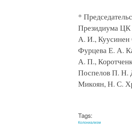
* Председательс
Президиума ЦК В
А. И., Куусинен 
Фурцева Е. А. 
А. П., Коротченк
Поспелов П. Н. 
Микоян, Н. С. Х
Tags:
Колониализм