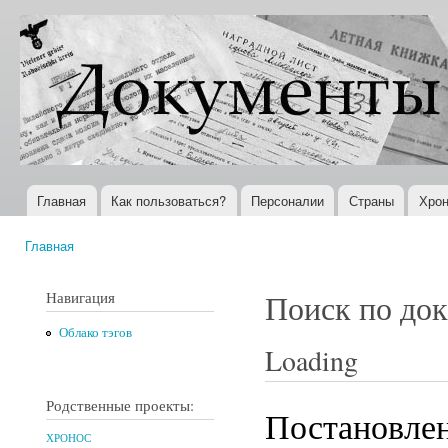
Пер
ос
Документы
Всемирная
со
XX века
история в
Интернете
Главная
Как пользоваться?
Персоналии
Страны
Хрон
Главное меню
Главная
Вы здесь
Навигация
Поиск по до
Облако тэгов
Loading
Родственные проекты:
Постановле
ХРОНОС