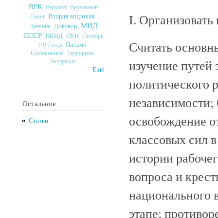
ВРК
Верховный
Вермахт
I. Организовать
Вторая мировая
Совет
МИД
Договор
Дневник
СССР
ОУН
НКВД
Октябрь
Считать основн
Письмо
1917 года
Соглашение
Терроризм
изучение путей 
Эмиграция
Ещё
политического р
независимости;
Остальное
освобождение от
Статьи
классовых сил в
истории рабочег
вопроса и крест
национального в
этапе; противо