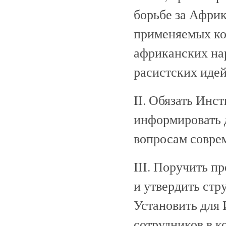
борьбе за Африк
применяемых ко
африканских на
расистских иде
II. Обязать Ин
информировать 
вопросам совре
III. Поручить 
и утвердить ст
Установить для
сотрудников в к