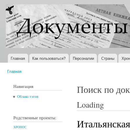
Пер
ос
Документы
Всемирная
со
XX века
история в
Интернете
Главная
Как пользоваться?
Персоналии
Страны
Хрон
Главное меню
Главная
Вы здесь
Навигация
Поиск по до
Облако тэгов
Loading
Родственные проекты:
Итальянская
ХРОНОС