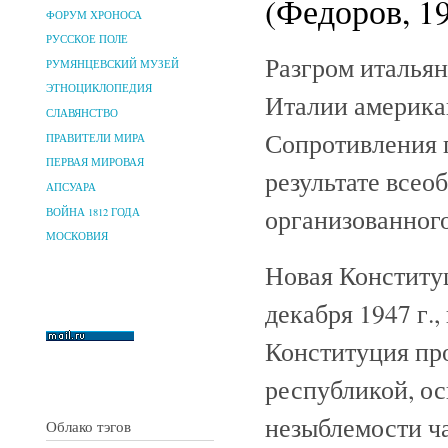
(Федоров, 1
ФОРУМ ХРОНОСА
РУССКОЕ ПОЛЕ
Разгром италья
РУМЯНЦЕВСКИЙ МУЗЕЙ
ЭТНОЦИКЛОПЕДИЯ
Италии америка
СЛАВЯНСТВО
Сопротивления 
ПРАВИТЕЛИ МИРА
ПЕРВАЯ МИРОВАЯ
результате всео
АПСУАРА
организованного
ВОЙНА 1812 ГОДА
МОСКОВИЯ
Новая Конститу
декабря 1947 г.,
Конституция пр
республикой, ос
незыблемости ч
Облако тэгов