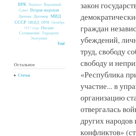
закон государст
ВРК
Верховный
Вермахт
Вторая мировая
Совет
демократические
МИД
Договор
Дневник
СССР
ОУН
НКВД
Октябрь
граждан независ
Письмо
1917 года
Соглашение
Терроризм
убеждений, личн
Эмиграция
Ещё
труд, свободу с
свободу и непри
Остальное
«Республика пр
Статьи
участие... в упр
организацию ста
отвергалась вой
других народов
конфликтов» (ст.