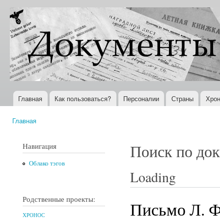
Пер
ос
Документы
Всемирная
со
XX века
история в
Интернете
Главная
Как пользоваться?
Персоналии
Страны
Хрон
Главное меню
Главная
Вы здесь
Навигация
Поиск по до
Облако тэгов
Loading
Родственные проекты:
Письмо Л. Ф
ХРОНОС