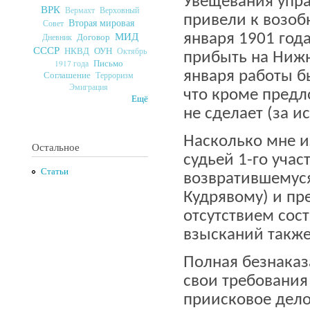
Увещевания упра
ВРК
Верховный
Вермахт
привели к возоб
Вторая мировая
Совет
МИД
января 1901 год
Договор
Дневник
СССР
ОУН
НКВД
Октябрь
прибыть на Нижн
Письмо
1917 года
января работы б
Соглашение
Терроризм
Эмиграция
что кроме предл
Ещё
не сделает (за 
Насколько мне из
Остальное
судьей 1-го учас
Статьи
возвратившемуся 
Кудрявому) и пр
отсутствием сос
взысканий также
Полная безнаказ
свои требования
приисковое дело