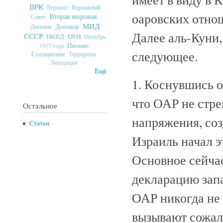
ВРК
Верховный
Вермахт
оаровских отнош
Вторая мировая
Совет
МИД
Договор
Дневник
Далее аль-Куни,
СССР
ОУН
НКВД
Октябрь
Письмо
1917 года
следующее.
Соглашение
Терроризм
Эмиграция
Ещё
1. Коснувшись 
что ОАР не стре
Остальное
напряжения, соз
Статьи
Израиль начал э
Основное сейча
декларацию запа
ОАР никогда не 
вызывают сожал