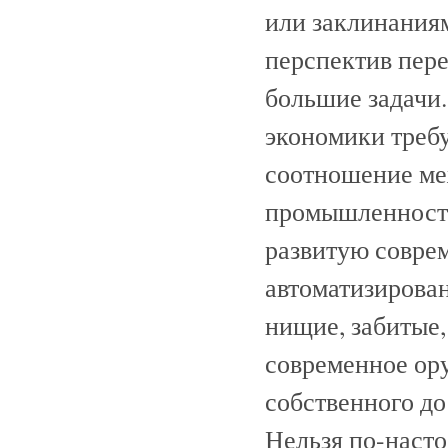
или заклинаниям
перспектив пер
большие задачи.
экономики требу
соотношение ме
промышленность
развитую совре
автоматизирова
нищие, забитые,
современное ор
собственного до
Нельзя по-насто