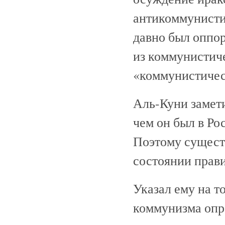
антикоммунисти
давно был оппор
из коммунистиче
«коммунистичес
Аль-Куни замети
чем он был в Ро
Поэтому существ
состоянии прав
Указал ему на т
коммунизма опре