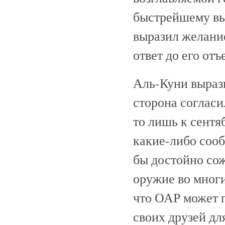
быстрейшему вы
выразил желани
ответ до его отъ
Аль-Куни вырази
сторона согласи
то лишь к сентя
какие-либо соо
бы достойно со
оружие во многи
что ОАР может 
своих друзей для