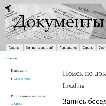
Пер
ос
Документы
Всемирная
со
XX века
история в
Интернете
Главная
Как пользоваться?
Персоналии
Страны
Хрон
Главное меню
Главная
Вы здесь
Навигация
Поиск по до
Облако тэгов
Loading
Родственные проекты:
Запись бесе
ХРОНОС