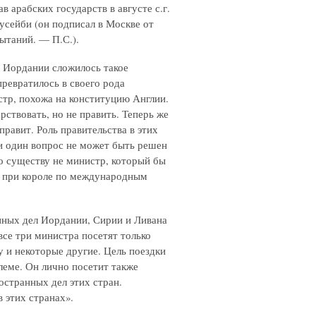
в арабских государств в августе с.г.
усейби (он подписал в Москве от
ытаний. — П.С.).
в Иордании сложилось такое
превратилось в своего рода
стр, похожа на конституцию Англии.
арствовать, но не править. Теперь же
 правит. Роль правительства в этих
и один вопрос не может быть решен
 по существу не министр, который бы
к при короле по международным
нных дел Иордании, Сирии и Ливана
все три министра посетят только
 и некоторые другие. Цель поездки
леме. Он лично посетит также
остранных дел этих стран.
 этих странах».