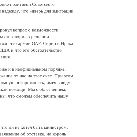
ение политикой Советского
л надежду, что «дверь для эмиграции
тронул вопрос о возможности
ом он говорил о решении
 том, что армии ОАР, Сирии и Ирака
США и что это обстоятельство
шения.
тиве и в неофициальном порядке,
жение от нас на этот счет. При этом
большую осторожность, имея в виду
кой помощи. Мы с облегчением,
рены, что сможем обеспечить нашу
 что он не хотел быть министром,
заявление об отставке, но король