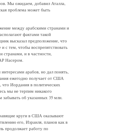
бов. Мы ожидаем, добавил Аталла,
нская проблема может быть
ижение между арабскими странами и
располагают фактами такой
едник высказал предположение, что
и с тем, чтобы воспрепятствовать
странами, и в частности,
АР Насером.
я интересами арабов, но дал понять,
рдания ежегодно получает от США
р, что Иордания в политических
есь мы не терпим никакого
м забывать об указанных 35 млн.
 правящие круги в США оказывают
лению его, Израиля, планов как в
иль продолжает работу по