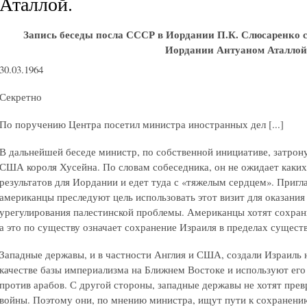
Аталлой.
Запись беседы посла СССР в Иордании П.К. Слюсаренко 
Иордании Антуаном Аталлой
30.03.1964
Секретно
По поручению Центра посетил министра иностранных дел [...]
В дальнейшей беседе министр, по собственной инициативе, затрону
США короля Хусейна. По словам собеседника, он не ожидает как
результатов для Иордании и едет туда с «тяжелым сердцем». Пригл
американцы преследуют цель использовать этот визит для оказания 
урегулирования палестинской проблемы. Американцы хотят сохран
а это по существу означает сохранение Израиля в пределах сущес
Западные державы, и в частности Англия и США, создали Израиль 
качестве базы империализма на Ближнем Востоке и используют его
против арабов. С другой стороны, западные державы не хотят пре
войны. Поэтому они, по мнению министра, ищут пути к сохранению