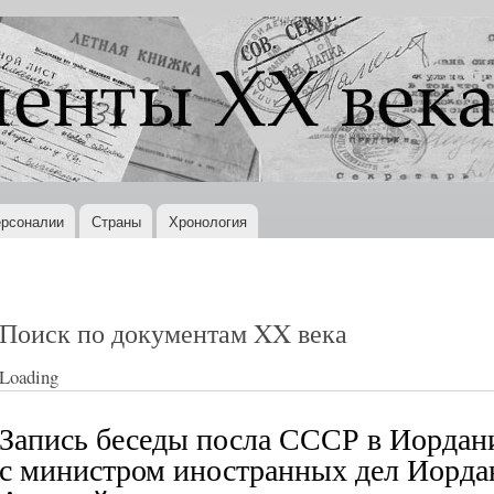
Перейти к
основному
содержанию
рсоналии
Страны
Хронология
Поиск по документам XX века
Loading
Запись беседы посла СССР в Иордан
с министром иностранных дел Иорд