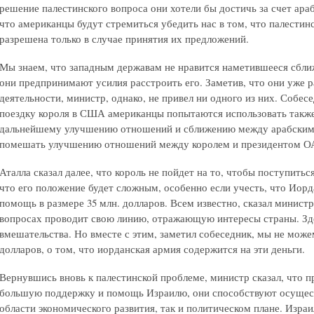
решение палестинского вопроса они хотели бы достичь за счет ара
что американцы будут стремиться убедить нас в том, что палести
разрешена только в случае принятия их предложений.
Мы знаем, что западным державам не нравится наметившееся сбл
они предпринимают усилия расстроить его. Заметив, что они уже 
деятельности, министр, однако, не привел ни одного из них. Собес
поездку короля в США американцы попытаются использовать также 
дальнейшему улучшению отношений и сближению между арабскими 
помешать улучшению отношений между королем и президентом О
Аталла сказал далее, что король не пойдет на то, чтобы поступитьс
что его положение будет сложным, особенно если учесть, что Ио
помощь в размере 35 млн. долларов. Всем известно, сказал минист
вопросах проводит свою линию, отражающую интересы страны. Зд
вмешательства. Но вместе с этим, заметил собеседник, мы не може
долларов, о том, что иорданская армия содержится на эти деньги.
Вернувшись вновь к палестинской проблеме, министр сказал, что
большую поддержку и помощь Израилю, они способствуют осуществ
области экономического развития, так и политическом плане. Изра