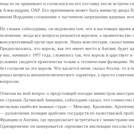
пока ее не принимает и согласился на его отставку после встречи гла
в Александрии, ОАР. Его преемником может быть министр двора Н
имени Иордании соглашение о частичном запрещении ядерных исп
По словам собеседника, он недоволен тем, что в настоящее время 
положение, когда все вопросы решаются королем, а правительство 
консультативный орган при короле. Наша конституция, сказал мини
Предполагалось, что король, как это имеет место в Англии, будет ц
у нас, начиная с 1957 года, сложилось так, что король и царствует и
условиях сводится практически только к техническим функциям. Н
без согласия на это короля. Что касается меня, сказал Аталла, то я
решал вопросы внешнеполитического характера, а просто советни
вопросам.
Отвечая на мой вопрос о предстоящей поездке министров иностра
по странам Латинской Америки, собеседник сказал, что совместно 
несколько наиболее важных стран — Мексику, Бразилию, Аргентину
— разъяснение позиции арабских государств по палестинской проб
Францию и Англию, где предполагает встретиться с министрами ин
Одновременно он намеревается «произвести инспекцию посольств в