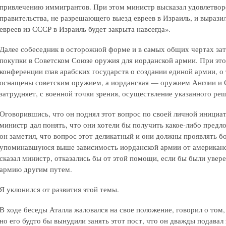
привлечению иммигрантов. При этом министр высказал удовлетвор
правительства, не разрешающего выезд евреев в Израиль, и вырази
евреев из СССР в Израиль будет закрыта навсегда».
Далее собеседник в осторожной форме и в самых общих чертах за
покупки в Советском Союзе оружия для иорданской армии. При эт
конференции глав арабских государств о создании единой армии, о
оснащены советским оружием, а иорданская — оружием Англии и 
затрудняет, с военной точки зрения, осуществление указанного ре
Оговорившись, что он поднял этот вопрос по своей личной инициа
министр дал понять, что они хотели бы получить какое-либо предло
он заметил, что вопрос этот деликатный и они должны проявлять 
упоминавшуюся выше зависимость иорданской армии от американс
сказал министр, отказались бы от этой помощи, если бы были уве
армию другим путем.
Я уклонился от развития этой темы.
В ходе беседы Аталла жаловался на свое положение, говорил о том,
но его будто бы вынудили занять этот пост, что он дважды подавал 