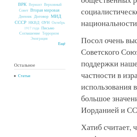
ВРК
Верховный
Вермахт
социалистическо
Вторая мировая
Совет
МИД
Договор
Дневник
национальности
СССР
ОУН
НКВД
Октябрь
Письмо
1917 года
Соглашение
Терроризм
Посол очень вы
Эмиграция
Ещё
Советского Союз
поддержки нашей
Остальное
частности в изр
Статьи
использования в
большое значен
Иорданией и СС
Хатиб считает, 