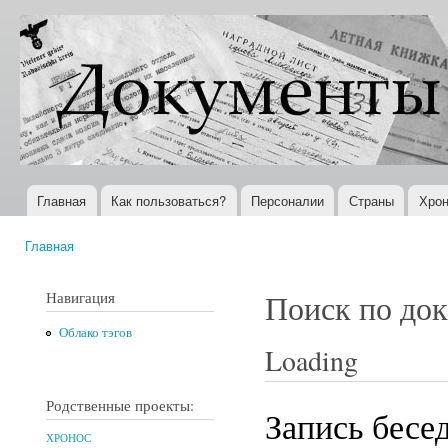
Пер
ос
Документы
Всемирная
со
XX века
история в
Интернете
Главная
Как пользоваться?
Персоналии
Страны
Хрон
Главное меню
Главная
Вы здесь
Навигация
Поиск по до
Облако тэгов
Loading
Родственные проекты:
Запись бесе
ХРОНОС