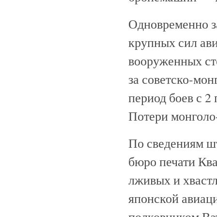
Одновременно з
крупных сил ави
вооруженных ст
за советско-мон
период боев с 2
Потери монголо
По сведениям шт
бюро печати Кв
лживых и хваст
японской авиаци
полковником Ва