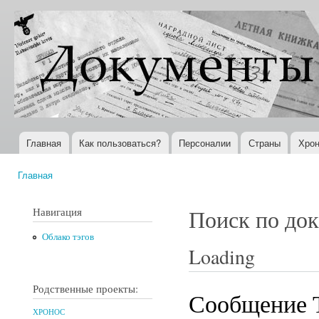
Пер
ос
Документы
Всемирная
со
XX века
история в
Интернете
Главная
Как пользоваться?
Персоналии
Страны
Хрон
Главное меню
Главная
Вы здесь
Навигация
Поиск по до
Облако тэгов
Loading
Родственные проекты:
Сообщение 
ХРОНОС