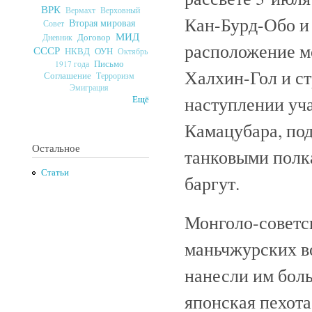
ВРК
Верховный
Вермахт
Кан-Бурд-Обо и 
Вторая мировая
Совет
МИД
Договор
Дневник
расположение мо
СССР
ОУН
НКВД
Октябрь
Письмо
1917 года
Халхин-Гол и ст
Соглашение
Терроризм
Эмиграция
наступлении уча
Ещё
Камацубара, под
Остальное
танковыми полк
Статьи
баргут.
Монголо-советск
маньчжурских в
нанесли им боль
японская пехота