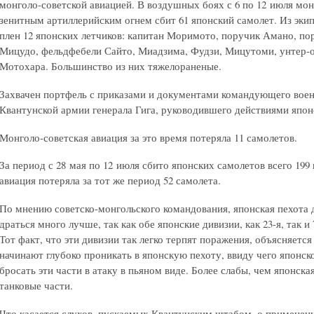
монголо-советской авиацией. В воздушных боях с 6 по 12 июля мон
зенитным артиллерийским огнем сбит 61 японский самолет. Из экип
плен 12 японских летчиков: капитан Моримото, поручик Амано, п
Мицудо, фельдфебели Сайто, Миадзима, Фудзи, Мицутоми, унтер-о
Мотохара. Большинство из них тяжелораненые.
Захвачен портфель с приказами и документами командующего во
Квантунской армии генерала Гига, руководившего действиями япон
Монголо-советская авиация за это время потеряла 11 самолетов.
За период с 28 мая по 12 июля сбито японских самолетов всего 199
авиация потеряла за тот же период 52 самолета.
По мнению советско-монгольского командования, японская пехота д
драться много лучше, так как обе японские дивизии, как 23-я, так 
Тот факт, что эти дивизии так легко терпят поражения, объясняетс
начинают глубоко проникать в японскую пехоту, ввиду чего японс
бросать эти части в атаку в пьяном виде. Более слабы, чем японска
танковые части.
Что касается слухов, пускаемых Квантунским штабом, о применен