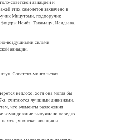
голо-советской авиацией и
ажей этих самолетов захвачено в
оручик Мицутоми, подпоручик
фицеры Исибэ, Такамацу, Исидзава,
енно-воздушными силами
ской авиации.
 штук. Советско-монгольская
ерется неплохо, хотя она могла бы
и 7-я, считаются лучшими дивизиями.
я тем, что элементы разложения
кое командование вынуждено нередко
я пехота, японская авиация и
ии советско-монгольскими частями