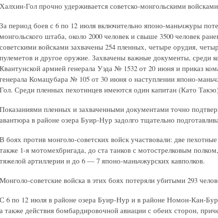
Халхин-Гол прочно удерживается советско-монгольскими войсками
За период боев с 6 по 12 июля включительно японо-маньчжуры пот
монгольского штаба, около 2000 человек и свыше 3500 человек ране
советскими войсками захвачены 254 пленных, четыре орудия, четыр
пулеметов и другое оружие. Захвачены важные документы, среди 
Квантунской армией генерала Уэда № 1532 от 20 июня и приказ ком
генерала Комацубара № 105 от 30 июня о наступлении японо-маньч
Гол. Среди пленных пехотинцев имеются один капитан (Като Такэо)
Показаниями пленных и захваченными документами точно подтверж
авантюра в районе озера Буир-Нур задолго тщательно подготавлива
В боях против монголо-советских войск участвовали: две пехотные я
также 1-я мотомехбригада, до ста танков с мотострелковым полком
тяжелой артиллерии и до 6 — 7 японо-маньчжурских кавполков.
Монголо-советские войска в этих боях потеряли убитыми 293 челов
С 6 по 12 июля в районе озера Буир-Нур и в районе Номон-Кан-Б
а также действия бомбардировочной авиации с обеих сторон, приче