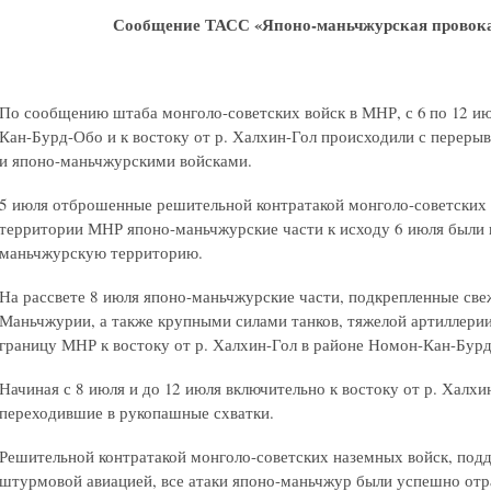
Сообщение ТАСС «Японо-маньчжурская провока
По сообщению штаба монголо-советских войск в МНР, с 6 по 12 и
Кан-Бурд-Обо и к востоку от р. Халхин-Гол происходили с перер
и японо-маньчжурскими войсками.
5 июля отброшенные решительной контратакой монголо-советских 
территории МНР японо-маньчжурские части к исходу 6 июля были 
маньчжурскую территорию.
На рассвете 8 июля японо-маньчжурские части, подкрепленные св
Маньчжурии, а также крупными силами танков, тяжелой артиллерии
границу МНР к востоку от р. Халхин-Гол в районе Номон-Кан-Бурд
Начиная с 8 июля и до 12 июля включительно к востоку от р. Халхи
переходившие в рукопашные схватки.
Решительной контратакой монголо-советских наземных войск, по
штурмовой авиацией, все атаки японо-маньчжур были успешно отра