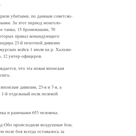
.
еряли убитыми, по данным советско-
ными. За этот период монголо-
е танка, 15 бронемашин, 70
которых приказ командующего
андира 23-й пехотной дивизии
журских войск 1 июля на р. Халхин-
, 12 унтер-офицеров.
дается, что эта новая японская
лась.
понские дивизии, 23-я и 7-я, а
, 1-й отдельный полк полевой
ека и ранеными 653 человека.
урд-Обо происходили воздушные бои,
м поле боя всегда оставалось за