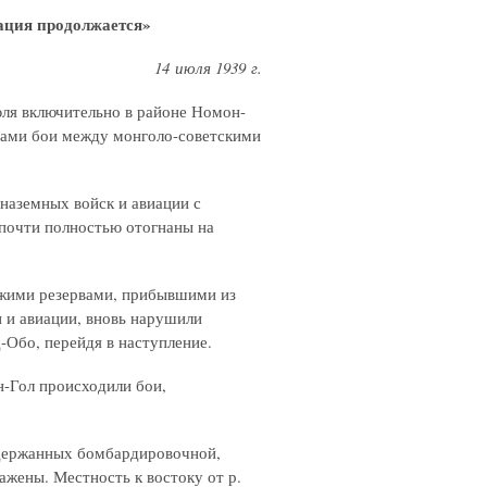
ция продолжается»
14 июля 1939 г.
юля включительно в районе Номон-
ывами бои между монголо-советскими
наземных войск и авиации с
почти полностью отогнаны на
ежими резервами, прибывшими из
 и авиации, вновь нарушили
-Обо, перейдя в наступление.
н-Гол происходили бои,
ддержанных бомбардировочной,
жены. Местность к востоку от р.