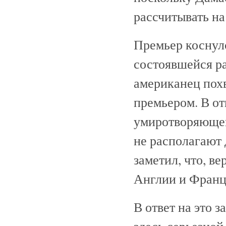
рассчитывать н
Премьер коснулс
состоявшейся ра
американец похв
премьером. В от
умиротворяющег
не располагают
заметил, что, ве
Англии и Франц
В ответ на это 