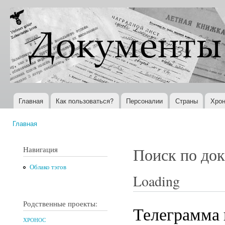
Пер
ос
Документы
Всемирная
со
XX века
история в
Интернете
Главная
Как пользоваться?
Персоналии
Страны
Хрон
Главное меню
Главная
Вы здесь
Навигация
Поиск по до
Облако тэгов
Loading
Родственные проекты:
Телеграмма 
ХРОНОС