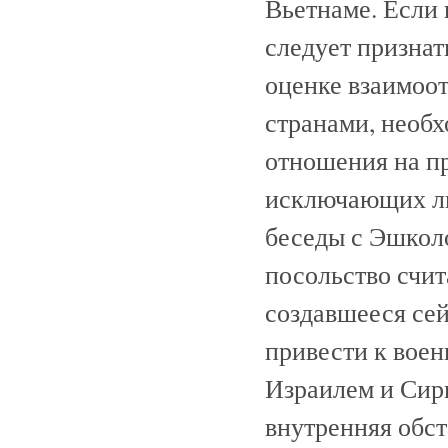
Вьетнаме. Если 
следует признат
оценке взаимоо
странами, необх
отношения на п
исключающих лю
беседы с Эшколо
посольство счит
создавшееся се
привести к вое
Израилем и Сири
внутренняя обст