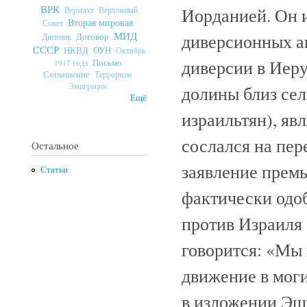
ВРК
Иорданией. Он и
Верховный
Вермахт
Вторая мировая
Совет
МИД
диверсионных ак
Договор
Дневник
СССР
ОУН
НКВД
Октябрь
диверсии в Иеру
Письмо
1917 года
Соглашение
Терроризм
Эмиграция
долины близ сел
Ещё
израильтян), яв
сослался на пер
Остальное
заявление премь
Статьи
фактически одоб
против Израиля
говорится: «Мы 
движение в моги
в изложении Эш