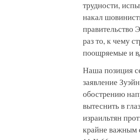
трудности, исп
накал шовинист
правительство Э
раз то, к чему 
поощряемые и в
Наша позиция с
заявление Зуэй
обострению напр
вытеснить в гл
израильтян прот
крайне важным 