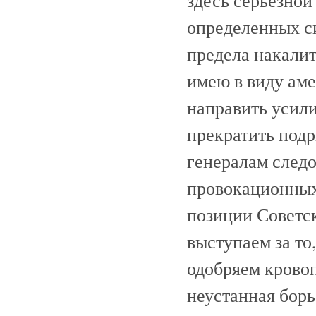
здесь серьезно
определенных си
предела накалит
имею в виду ам
направить усили
прекратить подр
генералам следо
провокационных 
позиции Советск
выступаем за то
одобряем крово
неустанная бор