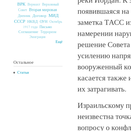
ВРК
Верховный
Вермахт
появившаяся на
Вторая мировая
Совет
МИД
Договор
Дневник
заметка ТАСС из
СССР
ОУН
НКВД
Октябрь
Письмо
1917 года
намерении нару
Соглашение
Терроризм
Эмиграция
Ещё
решение Совета
усилению напряж
Остальное
вооруженный ко
Статьи
касается также 
их затрагивать.
Израильскому п
неизвестна точк
вопросу о конф