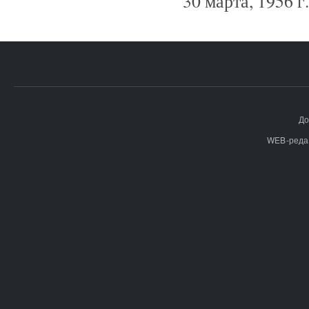
30 марта, 1956 г.
До
WEB-реда