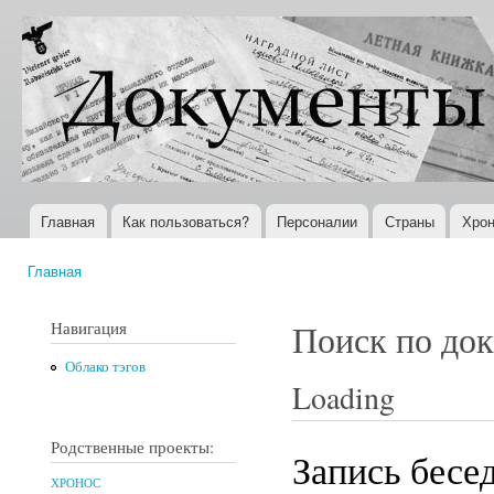
Пер
ос
Документы
Всемирная
со
XX века
история в
Интернете
Главная
Как пользоваться?
Персоналии
Страны
Хрон
Главное меню
Главная
Вы здесь
Навигация
Поиск по до
Облако тэгов
Loading
Родственные проекты:
Запись бесе
ХРОНОС