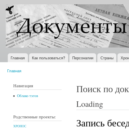
Пер
ос
Документы
Всемирная
со
XX века
история в
Интернете
Главная
Как пользоваться?
Персоналии
Страны
Хрон
Главное меню
Главная
Вы здесь
Навигация
Поиск по до
Облако тэгов
Loading
Родственные проекты:
Запись бесе
ХРОНОС