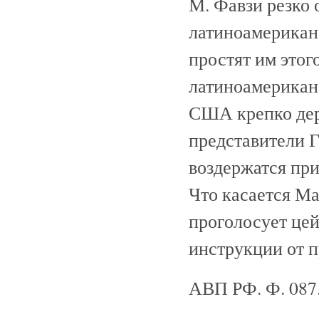
М. Фавзи резко 
латиноамериканс
простят им этог
латиноамериканс
США крепко держ
представители Г
воздержатся пр
Что касается Ма
проголосует цей
инструкции от п
АВП РФ. Ф. 087. О