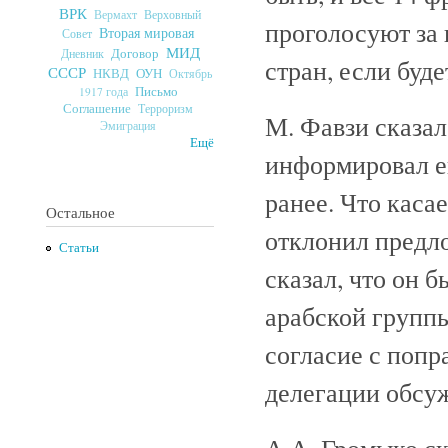
ВРК
Верховный
Вермахт
проголосуют за
Вторая мировая
Совет
МИД
Договор
Дневник
стран, если буд
СССР
ОУН
НКВД
Октябрь
Письмо
1917 года
Соглашение
Терроризм
М. Фавзи сказа
Эмиграция
Ещё
информировал ег
ранее. Что каса
Остальное
отклонил предл
Статьи
сказал, что он б
арабской групп
согласие с попр
делегации обсуж