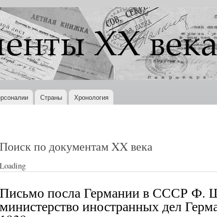
Перейти к
основному
содержанию
рсоналии
Страны
Хронология
Поиск по документам XX века
Loading
Письмо посла Германии в СССР Ф. Ш
министерство иностранных дел Герма