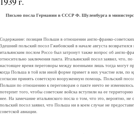
1939 г.
Письмо посла Германии в СССР Ф. Шуленбурга в министерс
Содержание: позиция Польши в отношении англо-франко-советских 
Здешний польский посол Гжибовский в начале августа возвратился 
итальянским послом Россо был затронут также вопрос об англо-фр
относительно заключения пакта. Итальянский посол заявил, что, п
настоящее время переговоры между военными лишь тогда могут при
когда Польша в той или иной форме примет в них участие или, по к
согласии принять советскую вооруженную помощь. Польский посол 
Польши по отношению к переговорам о пакте ничто не изменилось.
потерпит того, чтобы советские войска вступили на ее территорию
нее. На замечание итальянского посла о том, что это, вероятно, не
польский посол заявил, что Польша ни в коем случае не предостав
советской авиации.