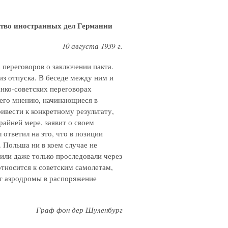
тво иностранных дел Германии
10 августа 1939 г.
переговоров о заключении пакта.
из отпуска. В беседе между ним и
анко-советских переговорах
о его мнению, начинающиеся в
вести к конкретному результату,
райней мере, заявит о своем
ответил на это, что в позиции
 Польша ни в коем случае не
 или даже только проследовали через
 относится к советским самолетам,
ит аэродромы в распоряжение
Граф фон дер Шуленбург