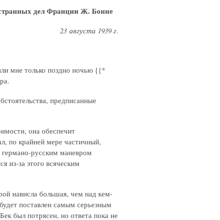
странных дел Франции Ж. Бонне
23 августа 1939 г
.
ли мне только поздно ночью
{{*
ра.
обстоятельства, предписанные
римости, она обеспечит
л, по крайней мере частичный,
я германо-русским маневром
ся из-за этого всяческим
рой нависла большая, чем над кем-
 будет поставлен самым серьезным
Бек был потрясен, но ответа пока не