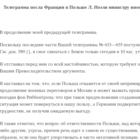
Телеграмма посла Франции в Польше Л. Ноэля министру ино
В продолжение моей предыдущей телеграммы.
Поскольку последние части Вашей телеграммы № 633—635 поступи
См. док. 589.}}
, я смог связаться с Беком только сегодня в 10 час. ут
Я отстаивал перед ним со всей настойчивостью, которую требуют 
Вашим Превосходительством аргументы.
Я настаивал на том, что, если Польша откажется от своей неприми
продолжение военных переговоров в Москве и может вызвать прова
поездки фон Риббентропа; что при таком предположении созданна
ситуация может повернуться в нашу пользу, а Германия подвергнет
трудностям, не получив ожидаемую выгоду.
Я также отметил, что вопрос об ответственности Польши, над кото
либо другим, угроза, причем речь идет о самом ее существовании,
образом, если она будет упорствовать в чисто негативной позиции. 