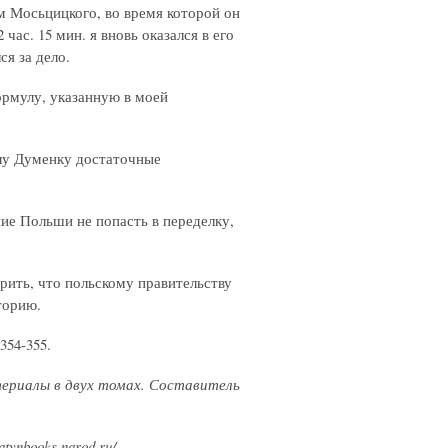
м Мосьцицкого, во время которой он
ас. 15 мин. я вновь оказался в его
ся за дело.
ормулу, указанную в моей
алу Думенку достаточные
ние Польши не попасть в переделку,
рить, что польскому правительству
торию.
 354-355.
атериалы в двух томах. Составитель
ynbooks.narod.ru/