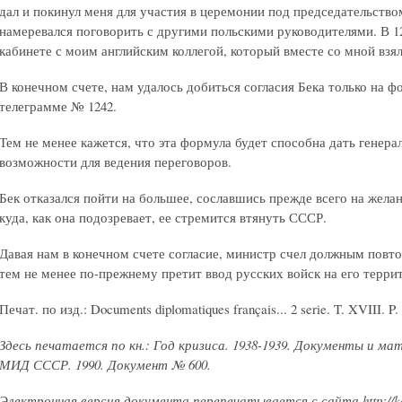
дал и покинул меня для участия в церемонии под председательство
намеревался поговорить с другими польскими руководителями. В 12 ч
кабинете с моим английским коллегой, который вместе со мной взял
В конечном счете, нам удалось добиться согласия Бека только на ф
телеграмме № 1242.
Тем не менее кажется, что эта формула будет способна дать генер
возможности для ведения переговоров.
Бек отказался пойти на большее, сославшись прежде всего на жела
куда, как она подозревает, ее стремится втянуть СССР.
Давая нам в конечном счете согласие, министр счел должным повто
тем не менее по-прежнему претит ввод русских войск на его терри
Печат. по изд.: Documents diplomatiques français... 2 serie. T. XVIII. P.
Здесь печатается по кн.: Год кризиса. 1938-1939. Документы и м
МИД СССР. 1990. Документ № 600.
Электронная версия документа перепечатывается с сайта http://kat