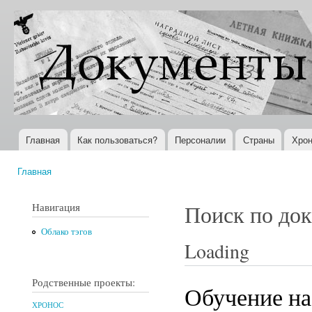
Пер
ос
Документы
Всемирная
со
XX века
история в
Интернете
Главная
Как пользоваться?
Персоналии
Страны
Хрон
Главное меню
Главная
Вы здесь
Навигация
Поиск по до
Облако тэгов
Loading
Родственные проекты:
Обучение на
ХРОНОС