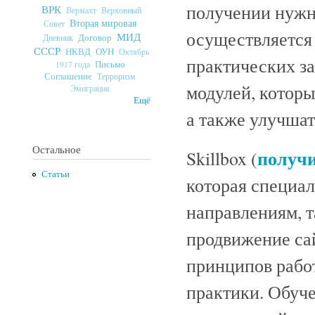
получении нужн
ВРК
Верховный
Вермахт
Вторая мировая
Совет
осуществляется
МИД
Договор
Дневник
СССР
ОУН
НКВД
Октябрь
практических за
Письмо
1917 года
Соглашение
Терроризм
модулей, которы
Эмиграция
Ещё
а также улучшат
Остальное
получи
Skillbox (
Статьи
которая специал
направлениям, т
продвижение сай
принципов работ
практики. Обуче