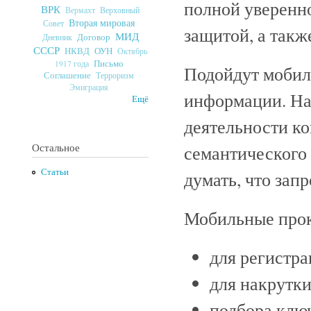
полной уверенно
ВРК
Верховный
Вермахт
Вторая мировая
Совет
защитой, а такж
МИД
Договор
Дневник
СССР
ОУН
НКВД
Октябрь
Письмо
1917 года
Подойдут мобил
Соглашение
Терроризм
Эмиграция
информации. На
Ещё
деятельности к
Остальное
семантического 
Статьи
думать, что зап
Мобильные прок
для регистра
для накрутки
подбора клю