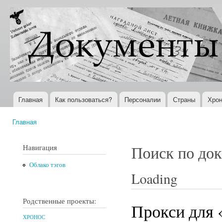
Пер
ос
Документы
Всемирная
со
XX века
история в
Интернете
Главная
Как пользоваться?
Персоналии
Страны
Хрон
Главное меню
Главная
Вы здесь
Навигация
Поиск по до
Облако тэгов
Loading
Родственные проекты:
Прокси для 
ХРОНОС