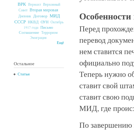
ВРК
Верховный
Вермахт
Вторая мировая
Совет
Особенности
МИД
Договор
Дневник
СССР
ОУН
НКВД
Октябрь
Перед прохожде
Письмо
1917 года
Соглашение
Терроризм
перевод докумен
Эмиграция
Ещё
нем ставится пе
официально под
Остальное
Теперь нужно о
Статьи
ставит свой шта
ставит свою под
МИД, где происх
По завершению 