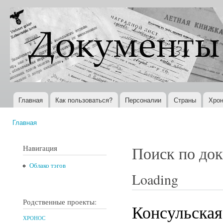
Пер
ос
Документы
Всемирная
со
XX века
история в
Интернете
Главная
Как пользоваться?
Персоналии
Страны
Хрон
Главное меню
Главная
Вы здесь
Навигация
Поиск по до
Облако тэгов
Loading
Родственные проекты:
Консульская
ХРОНОС