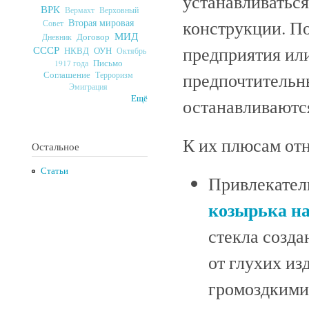
устанавливатьс
ВРК
Верховный
Вермахт
конструкции. По
Вторая мировая
Совет
МИД
Договор
Дневник
предприятия ил
СССР
ОУН
НКВД
Октябрь
Письмо
1917 года
предпочтительны
Соглашение
Терроризм
Эмиграция
Ещё
останавливаются
К их плюсам отн
Остальное
Статьи
Привлекател
козырька на
стекла созда
от глухих из
громоздкими