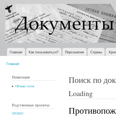
Пер
ос
Документы
Всемирная
со
XX века
история в
Интернете
Главная
Как пользоваться?
Персоналии
Страны
Хрон
Главное меню
Главная
Вы здесь
Навигация
Поиск по до
Облако тэгов
Loading
Родственные проекты:
Противопожа
ХРОНОС