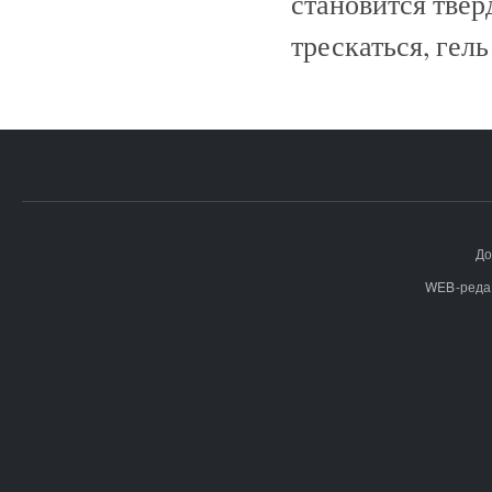
становится твёр
трескаться, гел
До
WEB-реда