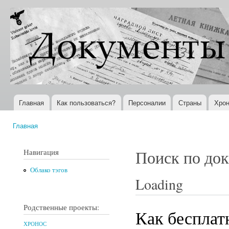
Пер
ос
Документы
Всемирная
со
XX века
история в
Интернете
Главная
Как пользоваться?
Персоналии
Страны
Хрон
Главное меню
Главная
Вы здесь
Навигация
Поиск по до
Облако тэгов
Loading
Родственные проекты:
Как бесплатн
ХРОНОС