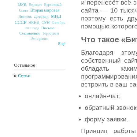
и перенесёт всё 
ВРК
Верховный
Вермахт
сайта — 10 тысяч
Вторая мировая
Совет
МИД
Договор
Дневник
поэтому есть др
СССР
ОУН
НКВД
Октябрь
помощью которог
Письмо
1917 года
Соглашение
Терроризм
Что такое «Би
Эмиграция
Ещё
Благодаря этом
собственный сай
Остальное
обладать как
программирован
Статьи
встроить в ваш са
онлайн-чат;
обратный звонок
форму заявки.
Принцип работы