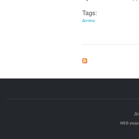
Tags:
Договор
До
WEB-реда