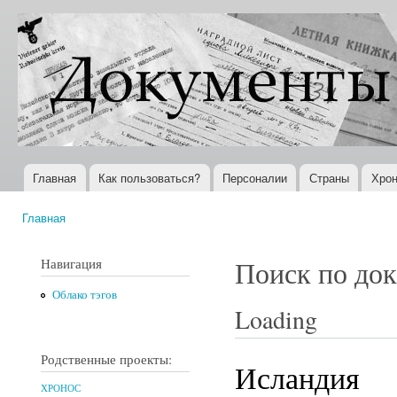
Пер
ос
Документы
Всемирная
со
XX века
история в
Интернете
Главная
Как пользоваться?
Персоналии
Страны
Хрон
Главное меню
Главная
Вы здесь
Навигация
Поиск по до
Облако тэгов
Loading
Родственные проекты:
Исландия
ХРОНОС