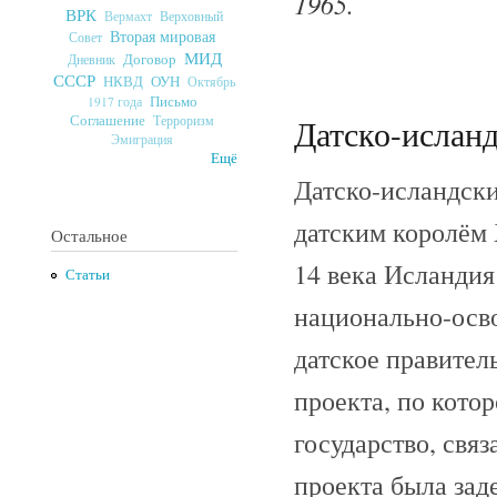
1965.
ВРК
Верховный
Вермахт
Вторая мировая
Совет
МИД
Договор
Дневник
СССР
ОУН
НКВД
Октябрь
Письмо
1917 года
Соглашение
Терроризм
Датско-исланд
Эмиграция
Ещё
Датско-исландски
датским королём 
Остальное
14 века Исландия
Статьи
национально-осв
датское правител
проекта, по кото
государство, свя
проекта была зад