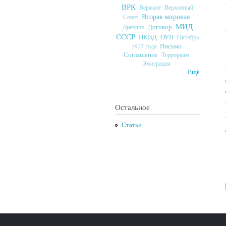
ВРК
Верховный
Вермахт
Вторая мировая
Совет
МИД
Договор
Дневник
СССР
ОУН
НКВД
Октябрь
Письмо
1917 года
Соглашение
Терроризм
Эмиграция
Ещё
Остальное
Статьи