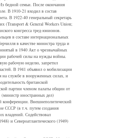
Из бедной семьи. После окончания
ле. В 1910-21 входил в состав
ета. В 1922-40 генеральный секретарь
 (Transport & General Workers Union;
анского конгресса тред-юнионов.
ольцев в составе интернациональных
ерчилля в качестве министра труда и
ринятый в 1940 Акт о чрезвычайных
ции рабочей силы на нужды войны.
вую рабочую неделю, запретил
властей. В 1941 объявил о мобилизации
я на службе в вооруженных силах, и
водительность британской
ской партии членом палаты общин от
м (министр иностранных дел)
кой конференции. Внешнеполитический
е СССР (в т.ч. путем создания
их владений. Содействовал
948) и Североатлантического (1949)