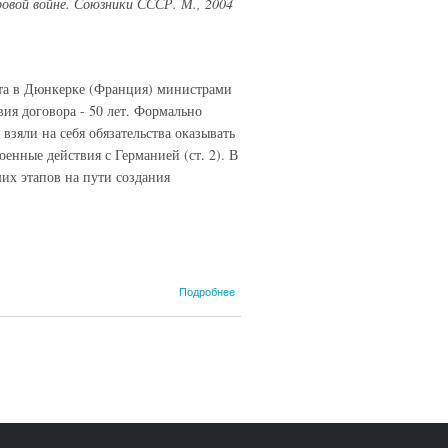
ровой войне. Союзники СССР. М., 2004
а в Дюнкерке (Франция) министрами
ия договора - 50 лет. Формально
взяли на себя обязательства оказывать
енные действия с Германией (ст. 2). В
их этапов на пути создания
о Англо-
Подробнее
французский
договор 1947
года, 4
марта