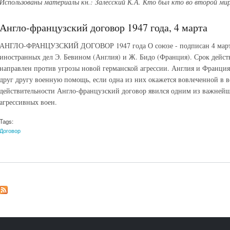
Использованы материалы кн.: Залесский К.А. Кто был кто во второй ми
Англо-французский договор 1947 года, 4 марта
АНГЛО-ФРАНЦУЗСКИЙ ДОГОВОР 1947 года О союзе - подписан 4 март
иностранных дел Э. Бевином (Англия) и Ж. Бидо (Франция). Срок действ
направлен против угрозы новой германской агрессии. Англия и Франция 
друг другу военную помощь, если одна из них окажется вовлеченной в во
действительности Англо-французский договор явился одним из важнейш
агрессивных воен.
Tags:
Договор