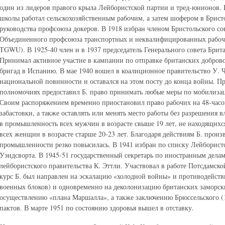
один из лидеров правого крыла Лейбористской партии и тред-юнионов. 
школы работал сельскохозяйственным рабочим, а затем шофером в Бристо
руководства профсоюза докеров. В 1918 избран членом Бристольского сов
Объединенного профсоюза транспортных и неквалифицированных рабочих
TGWU). В 1925-40 член и в 1937 председатель Генерального совета Брит
Принимал активное участие в кампании по отправке британских добров
бригад в Испанию. В мае 1940 вошел в коалиционное правительство У. Ч
национальной повинности и оставался на этом посту до конца войны. П
полномочиях предоставил Б. право принимать любые меры по мобилиза
Своим распоряжением временно приостановил право рабочих на 48-часо
забастовки, а также оставлять или менять место работы без разрешения 
в промышленность всех мужчин в возрасте свыше 19 лет, не находящихс
всех женщин в возрасте старше 20-23 лет. Благодаря действиям Б. произ
промышленности резко повысилась. В 1941 избран по списку Лейборист
Уэндсворта. В 1945-51 государственный секретарь по иностранным дела
лейбористского правительства К. Эттли. Участвовал в работе Потсдамс
курс Б. был направлен на эскалацию «холодной войны» и противодействи
военных блоков) и одновременно на деколонизацию британских заморск
осуществлению «плана Маршалла», а также заключению Брюссельского (1
пактов. В марте 1951 по состоянию здоровья вышел в отставку.