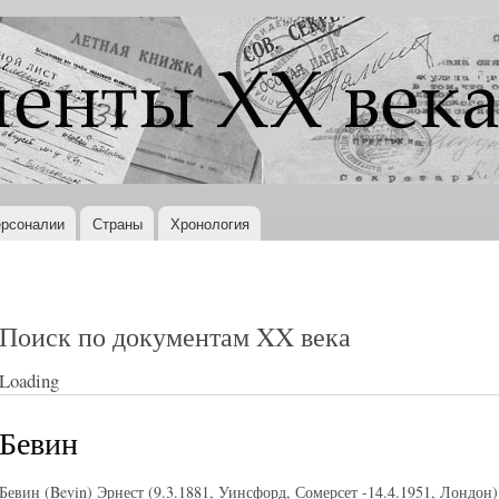
Перейти к
основному
содержанию
рсоналии
Страны
Хронология
Поиск по документам XX века
Loading
Бевин
Бевин (Bevin) Эрнест (9.3.1881, Уинсфорд, Сомерсет -14.4.1951, Лондон