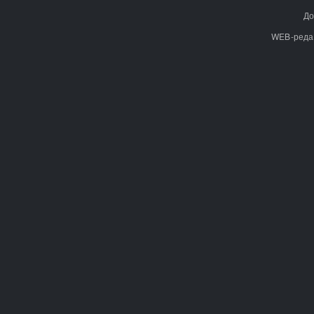
До
WEB-реда