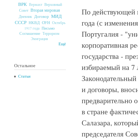
ВРК
Верховный
Вермахт
По действующей 
Вторая мировая
Совет
МИД
Договор
Дневник
года (с изменения
СССР
ОУН
НКВД
Октябрь
Письмо
1917 года
Португалия - "ун
Соглашение
Терроризм
Эмиграция
корпоративная ре
Ещё
государства - пре
избираемый на 7 
Остальное
Законодательный 
Статьи
и договоры, внос
предварительно о
в стране фактиче
Салазара, которы
председателя Сове