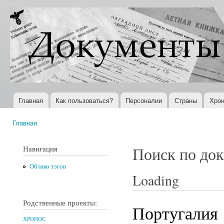
Пер
ос
Документы
Всемирная
со
XX века
история в
Интернете
Главная
Как пользоваться?
Персоналии
Страны
Хрон
Главное меню
Главная
Вы здесь
Навигация
Поиск по до
Облако тэгов
Loading
Родственные проекты:
Португалия
ХРОНОС