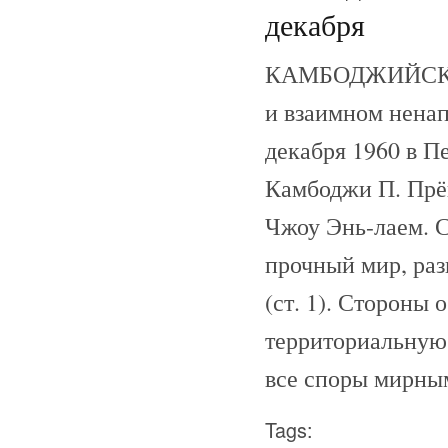
декабря
КАМБОДЖИЙСКО-
и взаимном нена
декабря 1960 в П
Камбоджи П. Прё
Чжоу Энь-лаем. 
прочный мир, раз
(ст. 1). Стороны 
территориальную 
все споры мирным
Tags: