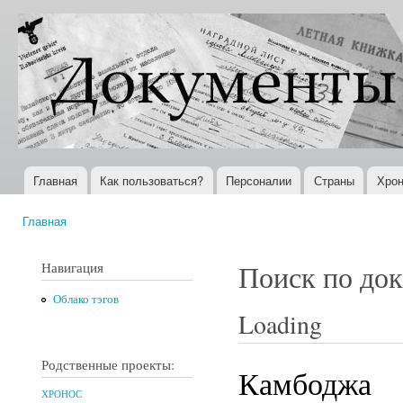
Пер
ос
Документы
Всемирная
со
XX века
история в
Интернете
Главная
Как пользоваться?
Персоналии
Страны
Хрон
Главное меню
Главная
Вы здесь
Навигация
Поиск по до
Облако тэгов
Loading
Родственные проекты:
Камбоджа
ХРОНОС