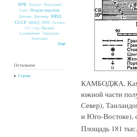
ВРК
Верховный
Вермахт
Вторая мировая
Совет
МИД
Договор
Дневник
СССР
ОУН
НКВД
Октябрь
Письмо
1917 года
Соглашение
Терроризм
Эмиграция
Ещё
Остальное
Статьи
КАМБОДЖА, Кампу
южной части полу
Север), Таиланд
и Юго-Востоке), 
Площадь 181 тыс.