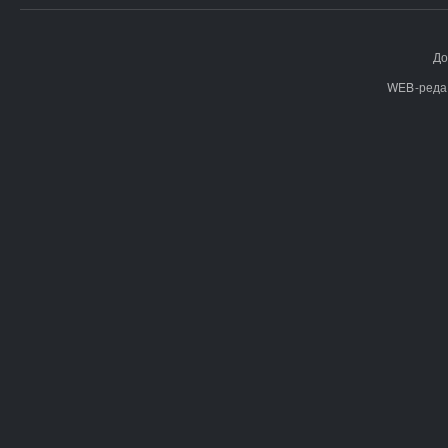
До
WEB-реда