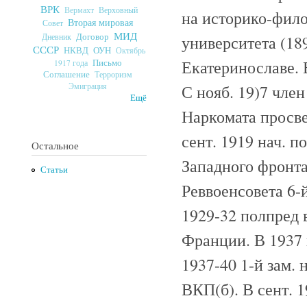
ВРК
Верховный
Вермахт
на историко-фил
Вторая мировая
Совет
МИД
Договор
Дневник
университета (18
СССР
ОУН
НКВД
Октябрь
Екатеринославе.
Письмо
1917 года
Соглашение
Терроризм
С нояб. 19)7 чле
Эмиграция
Ещё
Наркомата просве
сент. 1919 нач. 
Остальное
Западного фронта
Статьи
Реввоенсовета 6-
1929-32 полпред в
Франции. В 1937 
1937-40 1-й зам.
ВКП(б). В сент. 