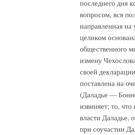
последнего дня к
вопросом, вся по
направленная на 
целиком основана
общественного м
измену Чехослов
своей декларации
поставлена на оч
(Даладье — Бонне
извиняет; то, чт
власти Даладье, 
при соучастии Да