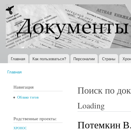
Пер
ос
Документы
Всемирная
со
XX века
история в
Интернете
Главная
Как пользоваться?
Персоналии
Страны
Хрон
Главное меню
Главная
Вы здесь
Навигация
Поиск по до
Облако тэгов
Loading
Родственные проекты:
Потемкин В
ХРОНОС