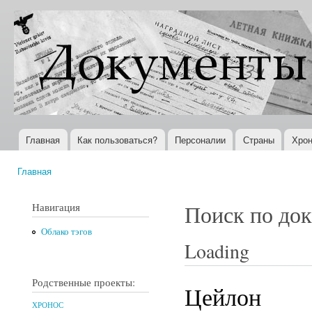
Пер
ос
Документы
Всемирная
со
XX века
история в
Интернете
Главная
Как пользоваться?
Персоналии
Страны
Хрон
Главное меню
Главная
Вы здесь
Навигация
Поиск по до
Облако тэгов
Loading
Родственные проекты:
Цейлон
ХРОНОС