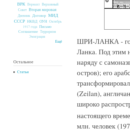
ВРК
Верховный
Вермахт
Вторая мировая
Совет
МИД
Договор
Дневник
СССР
ОУН
НКВД
Октябрь
Письмо
1917 года
Соглашение
Терроризм
Эмиграция
ШРИ-ЛАНКА - гос
Ещё
Ланка. Под этим 
наряду с самоназ
Остальное
остров); его ара
Статьи
трансформировало
(Zeilan), англича
широко распростр
настоящего време
млн. человек (197