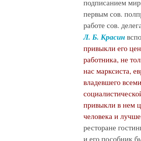
подписанием мирн
первым сов. полп
работе сов. деле
Л. Б. Красин
вспо
привыкли его цен
работника, не то
нас марксиста, е
владевшего всеми
социалистической
привыкли в нем ц
человека и лучше
ресторане гости
и его пособник б