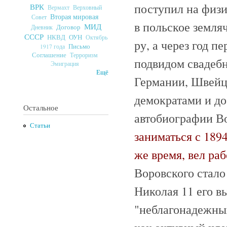
поступил на физи
ВРК
Верховный
Вермахт
Вторая мировая
Совет
в польское земля
МИД
Договор
Дневник
СССР
ОУН
НКВД
Октябрь
ру, а через год п
Письмо
1917 года
Соглашение
Терроризм
подвидом свадебн
Эмиграция
Ещё
Германии, Швейца
демократами и до
Остальное
автобиографии Во
Статьи
заниматься с 1894
же время, вел ра
Воровского стало
Николая 11 его в
"неблагонадежных