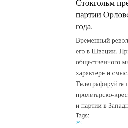
Стокгольм пр
партии Орловс
года.
Временный револ
его в Швеции. П
общественного м
характере и смыс
Телеграфируйте п
пролетарско-крес
и партии в Запад
Tags:
ВРК