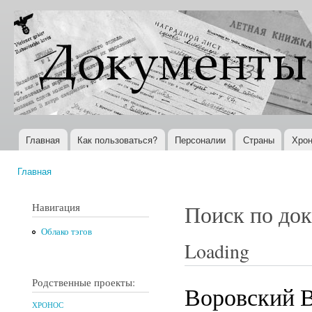
Пер
ос
Документы
Всемирная
со
XX века
история в
Интернете
Главная
Как пользоваться?
Персоналии
Страны
Хрон
Главное меню
Главная
Вы здесь
Навигация
Поиск по до
Облако тэгов
Loading
Родственные проекты:
Воровский В
ХРОНОС