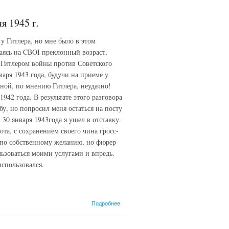
генерал-майора
A.M. Сиднева...
я 1945 г.
23 июня 1945 г.
 у Гитлера, но мне было в этом
лаясь на CBOI преклонный возраст,
 Гитлером войны против Советского
варя 1943 года, будучи на приеме у
ной, по мнению Гитлера, неудачно!
942 года. В результате этого разговора
бу, но попросил меня остаться на посту
30 января 1943года я ушел в отставку.
та, с сохранением своего чина гросс-
у по собственному желанию, но фюрер
ьзоваться моими услугами и впредь.
использовался.
о
Подробнее
Протокол
допроса
гросс-