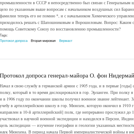
промышленности в СССР я непосредственно был связан с Генеральным 
дело по указанным выше вопросам с начальником воздушных сил Барано
фамилии теперь его не помню *, и с начальником Химического управл
приходилось решать с Шапошниковым и Ворошиловым. Вопрос: Каким о
помощь Советскому Союзу по восстановлению промышленности?
Tags:
Протокол допроса
Вторая мировая
Вермахт
Протокол допроса генерал-майора О. фон Нидермайе
Начал я свою службу в германской армии с 1905 года, и в первые [годы
полку, который в то время дислоцировался в гор. Эрланген. При полку я
и в 1906 году по окончании школы получил военное звание лейтенант. З
учебу в артиллерийскою школу в гор. Мюнхен, которую окончил в 1910 г
направлен в 10-й артиллерийский] полк, где непрерывно прослужил до 19
участвовал в научной военной экспедиции и находился в Персии, Индии
цель экспедиции — изучение географии и геологии указанных местносте
наук Мюнхена. В период начала Первой империалистической войны я име