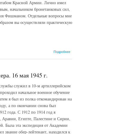
штабом Красной Армии. Лично имел
вым, начальником бронетанковых сил,
ения Фишманом. Отдельные вопросы мне
бразом вы осуществляли практическую
о Протокол
Подробнее
допроса
генерал-
майора О.
фон
ра. 16 мая 1945 г.
Нидермайера.
17 мая 1945 г.
] службы служил в 10-м артиллерийском
 проходил начальное военное обучение
атем я был из полка откомандирован на
оду, а по окончании снова был
12 года. С 1912 по 1914 год я
, Аравии, Египте, Палестине и Сирии,
й. Была эта экспедиция от Академии
л звание обер-лейтенант, находился к