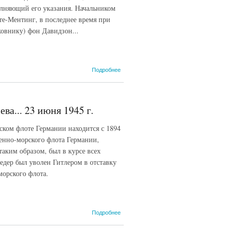
олняющий его указания. Начальником
те-Ментинг, в последнее время при
ковнику) фон Давидзон...
о
Подробнее
Протокол
допроса
гросс-
адмирала
а... 23 июня 1945 г.
Э.
Редера. 5
ском флоте Германии находится с 1894
июля
1945 г.
оенно-морского флота Германии,
таким образом, был в курсе всех
едер был уволен Гитлером в отставку
морского флота.
о
Подробнее
Спецсообщение
№ 44б/с