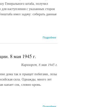
азу Генерального штаба, получил
 для наступления с указанных сторон
Генштаба имел задачу: собирать данные
о Протокол
Подробнее
допроса
генерал-
майора О.
фон
ии. 8 мая 1945 г.
Нидермайера.
16 мая 1945 г.
Кирххорст, 8 мая 1945 г.
тене дома так и прыщет побегами, лозы
нисийская сила. Однажды, много лет
ан капает сок, словно кровь.
о Эрнст
Подробнее