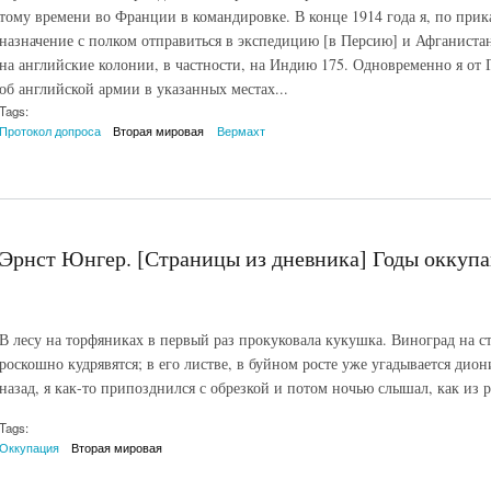
тому времени во Франции в командировке. В конце 1914 года я, по прик
назначение с полком отправиться в экспедицию [в Персию] и Афганистан
на английские колонии, в частности, на Индию 175. Одновременно я от 
об английской армии в указанных местах...
Tags:
Протокол допроса
Вторая мировая
Вермахт
Эрнст Юнгер. [Страницы из дневника] Годы оккупац
В лесу на торфяниках в первый раз прокуковала кукушка. Виноград на с
роскошно кудрявятся; в его листве, в буйном росте уже угадывается дио
назад, я как-то припозднился с обрезкой и потом ночью слышал, как из р
Tags:
Оккупация
Вторая мировая