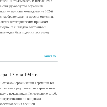
зией. Я отказывался. В начале 1942
а себя руководство обучением
риказ — принять командование 162-й
ся «добровольцы», я просил отменить
является категорическим приказом
льцев», т.к. владею восточными
Я вынужден был подчиниться этому
о Протокол
Подробнее
допроса
генерал-
майора О.
фон
ра. 17 мая 1945 г.
Нидермайера.
26 мая 1945 г.
, от какой организации Германии вы
отал непосредственно от германского
делу с начальником Генерального штаба
епосредственно по вопросам
восстановления военной