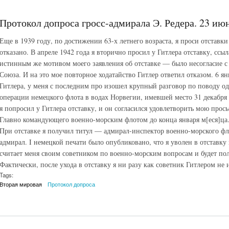
Протокол допроса гросс-адмирала Э. Редера. 23 июн
Еще в 1939 году, по достижении 63-х летнего возраста, я проси отставки
отказано. В апреле 1942 года я вторично просил у Гитлера отставку, ссы
истинным же мотивом моего заявления об отставке — было несогласие с
Союза. И на это мое повторное ходатайство Гитлер ответил отказом. 6 ян
Гитлера, у меня с последним про изошел крупный разговор по поводу од
операции немецкого флота в водах Норвегии, имевшей место 31 декабря 1
я попросил у Гитлера отставку, и он согласился удовлетворить мою прось
Главно командующего военно-морским флотом до конца января м[еся]ца. 
При отставке я получил титул — адмирал-инспектор военно-морского фло
адмирал. I немецкой печати было опубликовано, что я уволен в отставк
считает меня своим советником по военно-морским вопросам и будет пол
Фактически, после ухода в отставку я ни разу как советник Гитлером не 
Tags:
Вторая мировая
Протокол допроса