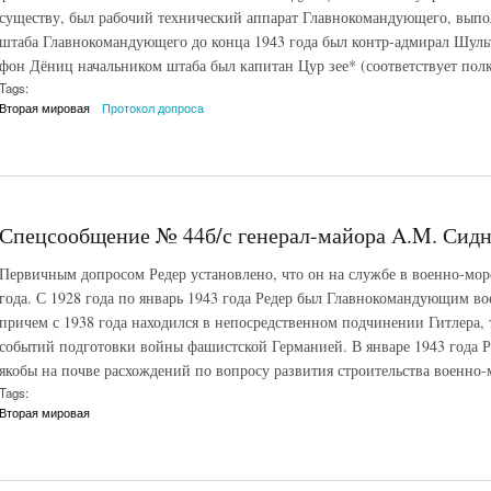
существу, был рабочий технический аппарат Главнокомандующего, вып
штаба Главнокомандующего до конца 1943 года был контр-адмирал Шуль
фон Дёниц начальником штаба был капитан Цур зее* (соответствует пол
Tags:
Вторая мировая
Протокол допроса
Спецсообщение № 44б/с генерал-майора A.M. Сиднев
Первичным допросом Редер установлено, что он на службе в военно-мор
года. С 1928 года по январь 1943 года Редер был Главнокомандующим в
причем с 1938 года находился в непосредственном подчинении Гитлера, 
событий подготовки войны фашистской Германией. В январе 1943 года Р
якобы на почве расхождений по вопросу развития строительства военно-
Tags:
Вторая мировая