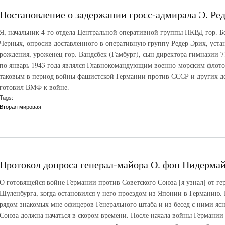
Постановление о задержании гросс-адмирала Э. Реде
Я, начальник 4-го отдела Центральной оперативной группы НКВД гор. 
Черных, опросив доставленного в оперативную группу Редер Эрих, устан
рождения, уроженец гор. Вандсбек (Гамбург), сын директора гимназии 7
по январь 1943 года являлся Главнокомандующим военно-морским флото
таковым в период войны фашистской Германии против СССР и других де
готовил ВМФ к войне.
Tags:
Вторая мировая
Протокол допроса генерал-майора О. фон Нидермайе
О готовящейся войне Германии против Советского Союза [я узнал] от ге
Шуленбурга, когда остановился у него проездом из Японии в Германию. 
рядом знакомых мне офицеров Генерального штаба и из бесед с ними ясн
Союза должна начаться в скором времени. После начала войны Германии