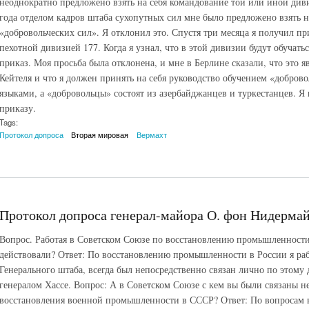
неоднократно предложено взять на себя командование той или иной диви
года отделом кадров штаба сухопутных сил мне было предложено взять н
«добровольческих сил». Я отклонил это. Спустя три месяца я получил п
пехотной дивизией 177. Когда я узнал, что в этой дивизии будут обучать
приказ. Моя просьба была отклонена, и мне в Берлине сказали, что это 
Кейтеля и что я должен принять на себя руководство обучением «доброво
языками, а «добровольцы» состоят из азербайджанцев и туркестанцев. 
приказу.
Tags:
Протокол допроса
Вторая мировая
Вермахт
Протокол допроса генерал-майора О. фон Нидермайе
Вопрос. Работая в Советском Союзе по восстановлению промышленности
действовали? Ответ: По восстановлению промышленности в России я раб
Генерального штаба, всегда был непосредственно связан лично по этому 
генералом Хассе. Вопрос: А в Советском Союзе с кем вы были связаны н
восстановления военной промышленности в СССР? Ответ: По вопросам 