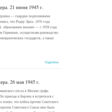
адмирала
ра. 21 июня 1945 г.
Э.
Редера.
Берлина — гвардии подполковник
23 июня
1945 г.
овил, что Редер Эрих, 1876 года
1, образование высшее — с 1928 года
м Германии, осуществляя руководство
мократических государств, а также
о
Подробнее
Постановление
о задержании
гросс-
адмирала Э.
ра. 26 мая 1945 г.
Редера. 21
июня 1945 г.
рманского посла в Москве графа
По приезде в Берлин я встретился с
о понял, что война против Советского
 против Советского Союза мне было