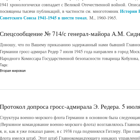
1941 хронологически совпадает с Великой Отечественной войной.
Описа
История 
посвящены тысячи публикаций, в частности см. многотомник
Советского Союза 1941-1945 в шести томах
. М., 1960-1965.
Спецсообщение № 714/с генерал-майора A.M. Сиднев
Доношу, что по Вашему приказанию задержанный нами бывший Главно
Германии гросс-адмирал Редер 7 июля 1945 года направлен в город Моск
Народного Комиссара Государственной безопасности товарища Кобулова, 
Tags:
Вторая мировая
Протокол допроса гросс-адмирала Э. Редера. 5 июля
Структура военно-морского флота Германии в основном была следующая
(Верховное командование военно-морского флота) возглавлялось Главно
я, и, как я уже показал ранее, я с 1938 года подчинялся Гитлеру. При 
флота имелся штаб. Этот штаб Главнокомандующего никаких управлений 