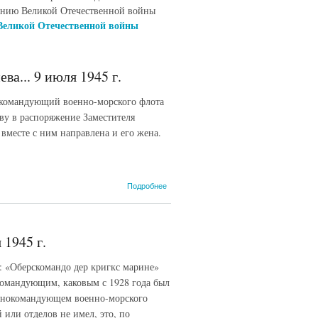
нию Великой Отечественной войны
Великой Отечественной войны
а... 9 июля 1945 г.
командующий военно-морского флота
ву в распоряжение Заместителя
вместе с ним направлена и его жена.
о
Подробнее
Спецсообщение
№ 714/с
генерал-майора
A.M. Сиднева...
 1945 г.
9 июля 1945 г.
: «Оберскомандо дер кригкс марине»
командующим, каковым с 1928 года был
главнокомандующем военно-морского
или отделов не имел, это, по