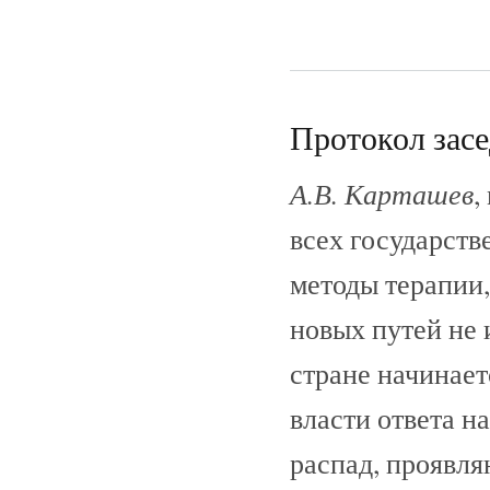
Протокол засе
А.В. Карташев
,
всех государств
методы терапии,
новых путей не и
стране начинаетс
власти ответа н
распад, проявля