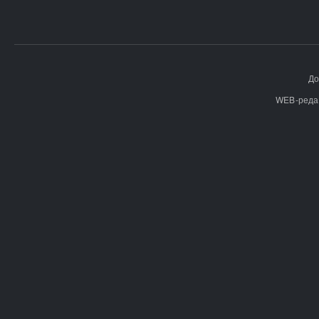
До
WEB-реда