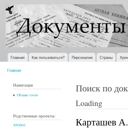
Пер
ос
Документы
Всемирная
со
XX века
история в
Интернете
Главная
Как пользоваться?
Персоналии
Страны
Хрон
Главное меню
Главная
Вы здесь
Навигация
Поиск по до
Облако тэгов
Loading
Родственные проекты:
Карташев А.
ХРОНОС