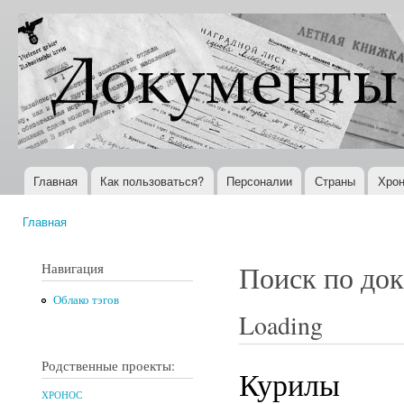
Пер
ос
Документы
Всемирная
со
XX века
история в
Интернете
Главная
Как пользоваться?
Персоналии
Страны
Хрон
Главное меню
Главная
Вы здесь
Навигация
Поиск по до
Облако тэгов
Loading
Родственные проекты:
Курилы
ХРОНОС