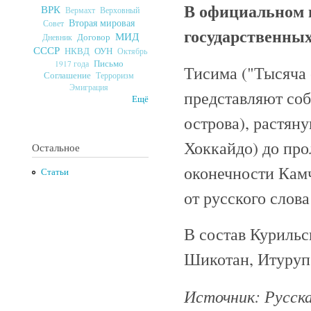
В официальном 
ВРК
Верховный
Вермахт
Вторая мировая
Совет
государственных
МИД
Договор
Дневник
СССР
ОУН
НКВД
Октябрь
Письмо
1917 года
Тисима ("Тысяча 
Соглашение
Терроризм
Эмиграция
представляют соб
Ещё
острова), растян
Хоккайдо) до про
Остальное
оконечности Камч
Статьи
от русского слова
В состав Курильс
Шикотан, Итуруп
Источник: Русская