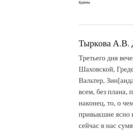
Курилы
Тыркова А.В. 
Третьего дня веч
Шаховской, Греде
Вальтер, Зин[аид
всем, без плана, 
наконец, то, о че
привыкшие ясно и
сейчас в нас сум