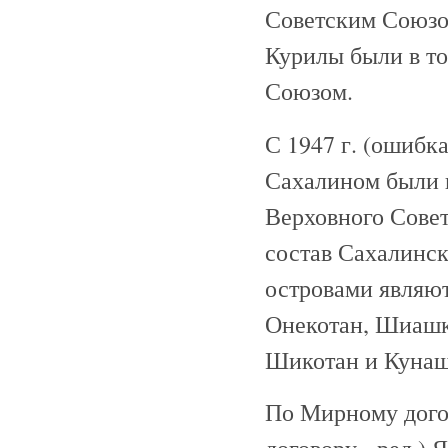
Советским Союзо
Курилы были в том
Союзом.
С 1947 г. (ошибк
Сахалином были 
Верховного Совета
состав Сахалинс
островами являют
Онекотан, Шиашко
Шикотан и Кунаш
По Мирному дого