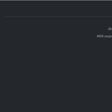
До
WEB-реда