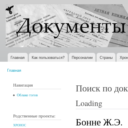
Пер
ос
Документы
Всемирная
со
XX века
история в
Интернете
Главная
Как пользоваться?
Персоналии
Страны
Хрон
Главное меню
Главная
Вы здесь
Навигация
Поиск по до
Облако тэгов
Loading
Родственные проекты:
Бонне Ж.Э.
ХРОНОС