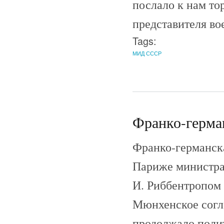
послало к нам то
представителя в
Tags:
МИД СССР
Франко-герман
Франко-германска
Париже министрам
И. Риббентропом (
Мюнхенское согла
продолжало полит