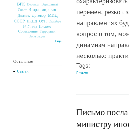
охарактеризовать
ВРК
Верховный
Вермахт
Вторая мировая
перемен, резко и
Совет
МИД
Договор
Дневник
направлениях буд
СССР
ОУН
НКВД
Октябрь
Письмо
1917 года
вопрос о том, мо
Соглашение
Терроризм
Эмиграция
Ещё
динамизм направле
несколько практи
Остальное
Tags:
Статьи
Письмо
Письмо посла
министру ино