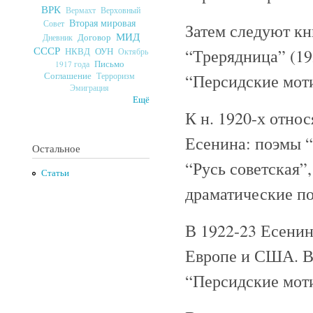
ВРК
Верховный
Вермахт
Вторая мировая
Совет
Затем следуют кн
МИД
Договор
Дневник
СССР
ОУН
“Трерядница” (19
НКВД
Октябрь
Письмо
1917 года
Соглашение
Терроризм
“Персидские моти
Эмиграция
Ещё
К н. 1920-х отно
Есенина: поэмы “
Остальное
“Русь советская”
Статьи
драматические по
В 1922-23 Есенин
Европе и США. В 
“Персидские мот