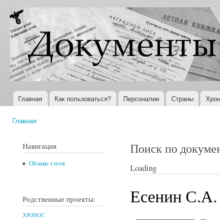
Пер
ос
Документы
Всемирная
со
XX века
история в
Интернете
Главная
Как пользоваться?
Персоналии
Страны
Хрон
Главное меню
Главная
Вы здесь
Поиск по докуме
Навигация
Облако тэгов
Loading
Есенин С.А.
Родственные проекты:
ХРОНОС