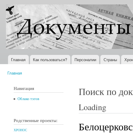
Пер
ос
Документы
Всемирная
со
XX века
история в
Интернете
Главная
Как пользоваться?
Персоналии
Страны
Хрон
Главное меню
Главная
Вы здесь
Навигация
Поиск по до
Облако тэгов
Loading
Родственные проекты:
Белоцерковс
ХРОНОС