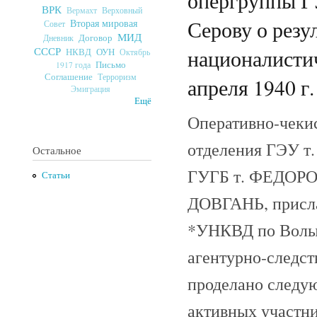
опергруппы 
ВРК
Верховный
Вермахт
Серову о резу
Вторая мировая
Совет
МИД
Договор
Дневник
СССР
националисти
ОУН
НКВД
Октябрь
Письмо
1917 года
Соглашение
Терроризм
апреля 1940 г.
Эмиграция
Ещё
Оперативно-чеки
отделения ГЭУ т
Остальное
ГУГБ т. ФЕДОР
Статьи
ДОВГАНЬ, присла
*УНКВД по Волын
агентурно-следств
проделано следую
активных участн