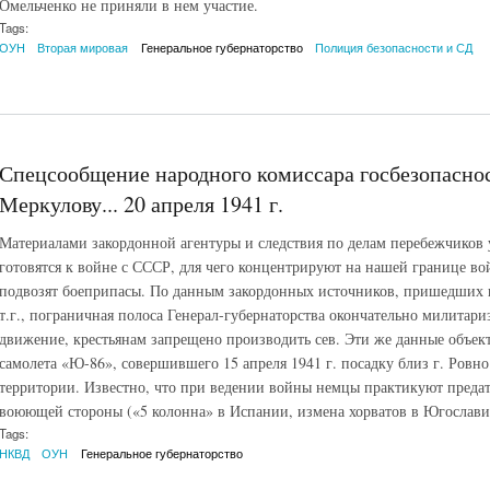
Омельченко не приняли в нем участие.
Tags:
ОУН
Вторая мировая
Генеральное губернаторство
Полиция безопасности и СД
Спецсообщение народного комиссара госбезопасно
Меркулову... 20 апреля 1941 г.
Материалами закордонной агентуры и следствия по делам перебежчиков 
готовятся к войне с СССР, для чего концентрируют на нашей границе вой
подвозят боеприпасы. По данным закордонных источников, пришедших и
т.г., пограничная полоса Генерал-губернаторства окончательно милитар
движение, крестьянам запрещено производить сев. Эти же данные объе
самолета «Ю-86», совершившего 15 апреля 1941 г. посадку близ г. Ровн
территории. Известно, что при ведении войны немцы практикуют предат
воюющей стороны («5 колонна» в Испании, измена хорватов в Югослави
Tags:
НКВД
ОУН
Генеральное губернаторство