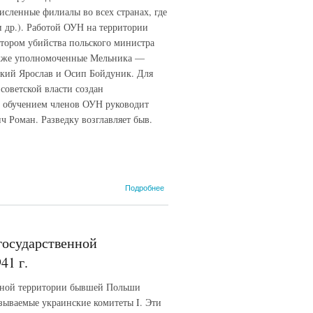
исленные филиалы во всех странах, где
др.). Работой ОУН на территории
атором убийства польского министра
также уполномоченные Мельника —
кий Ярослав и Осип Бойдуник. Для
советской власти создан
 обучением членов ОУН руководит
ч Роман. Разведку возглавляет быв.
о Справка
Подробнее
начальника 1
Управления НКГБ
СССР П.М. Фитина
наркому
государственной
госбезопасности
УССР П.Я. Мешику
41 г.
об украинских
националистических
анной территории бывшей Польши
организациях в
азываемые украинские комитеты I. Эти
Германии и Польше.