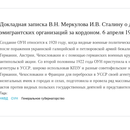
Докладная записка В.Н. Меркулова И.В. Сталину о
эмигрантских организаций за кордоном. 6 апреля 19
Создание ОУН относится к 1920 году, когда видные военные политическ
после поражения украинской галицийской и петлюровской армий бежали
Германии, Австрии, Чехословакии и с помощью германских военных кр
антипольской акции. Со второй половины 1922 года ОУН приступила к
агентуры в УССР, широко использовав КПЗУ и разные советофильские э
Германии, Чехословакии и Франции для переброски в УССР своей агент
нелегальных ячеек в городах и селах, подготовила и провела ряд массо
актов против видных польских государственных деятелей и представител
Tags:
НКВД
ОУН
Генеральное губернаторство