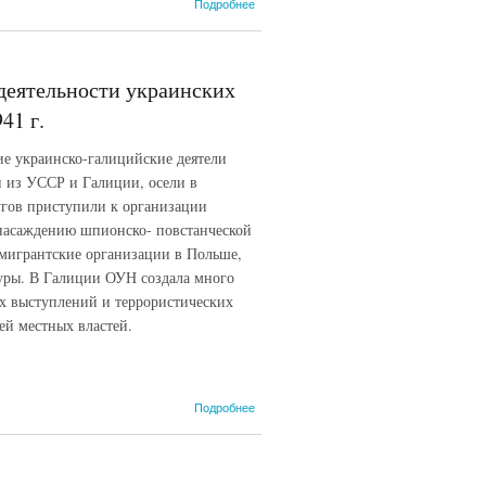
о
Подробнее
Спецсообщение
народного
комиссара
госбезопасности
 деятельности украинских
УССР П.Я.
Мешика В.Н.
41 г.
Меркулову... 20
апреля 1941 г.
ие украинско-галицийские деятели
 из УССР и Галиции, осели в
угов приступили к организации
 насаждению шпионско- повстанческой
мигрантские организации в Польше,
уры. В Галиции ОУН создала много
вых выступлений и террористических
ей местных властей.
о Докладная
Подробнее
записка В.Н.
Меркулова
И.В. Сталину
о