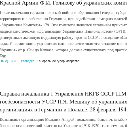
Красной Армии Ф.И. Голикову об украинских комите
После окончания германо-польской войны и образования Генерал- губер
территориях и в собственно Германии, при содействии немецких властей
«Украинские Комитеты» 179. Эти комитеты являются легальным прикры
националистической «Организации Украинских Националистов» (ОУН), к
развертывает активную подрывную работу против СССР за создание «С
задачей организации украинских националистов является создание при
Украины» от р. Сан до Кавказа, которая должна существовать под проте
Tags:
НКВД
ОУН
Разведка
Генеральное губернаторство
Справка начальника 1 Управления НКГБ СССР П.М
госбезопасности УССР П.Я. Мешику об украински
организациях в Германии и Польше. 28 февраля 1941
Возглавляет организацию Мельник Андрей, полковник, быв. нач. штаба 
боровшегося с советской властью на Украине в 1918-1920 гг., преемник