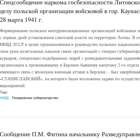
Спецсообщение наркома госбезопасности Литовско
делу польской организации войсковой в гор. Каунас
28 марта 1941 г.
Формирование польских контрреволюционных организаций войсковых н
с первых дней установления советской власти на территории Литвы. В се
НКВД ЛССР в целях проникновения в руководство польских националист
свои руки нелегальных каналов связи организаций с генерал-губернаторс
курьеров, специально подобранных людей с разведывательными заданиям
организации к проживающему в Берлине бывшему капитану 2-го отдел
имеющего связь с японским военным атташе в Берлине, - был завербо
«СТАНИСЛАВСКИЙ», на которого были возложены задачи по осуществ
мероприятий.
Tags:
НКВД
Генеральное губернаторство
Сообщение П.М. Фитина начальнику Разведуправле