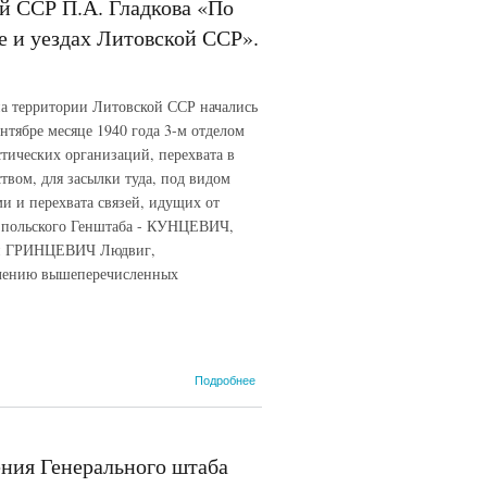
й ССР П.А. Гладкова «По
деятельности
украинских
е и уездах Литовской ССР».
эмигрантских
организаций
за кордоном.
6 апреля
а территории Литовской ССР начались
1941 г.
нтябре месяце 1940 года 3-м отделом
ических организаций, перехвата в
твом, для засылки туда, под видом
и и перехвата связей, идущих от
а польского Генштаба - КУНЦЕВИЧ,
ван ГРИНЦЕВИЧ Людвиг,
лению вышеперечисленных
о
Подробнее
Спецсообщение
наркома
госбезопасности
Литовской ССР
ния Генерального штаба
П.А. Гладкова
«По делу