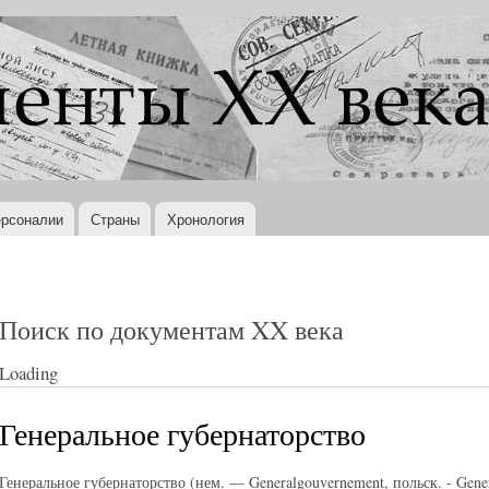
Перейти к
основному
содержанию
рсоналии
Страны
Хронология
Поиск по документам XX века
Loading
Генеральное губернаторство
Генеральное губернаторство (нем. — Generalgouvernement, польск. - Gene