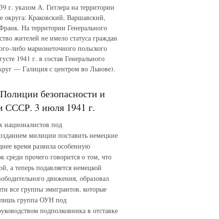
9 г. указом А. Гитлера на территории
е округа: Краковский, Варшавский,
Франк. На территории Генерального
ство жителей не имело статуса граждан
кого-либо марионеточного польского
усте 1941 г. в состав Генерального
круг — Галиция с центром во Львове).
 Полиции безопасности и
 СССР. 3 июля 1941 г.
их националистов под
созданием милиции поставить немецкие
днее время развила особенную
к среди прочего говорится о том, что
й, а теперь подавляется немецкой
вободительного движения, образовал
ти все группы эмигрантов, которые
И лишь группа ОУН под
уководством подполковника в отставке