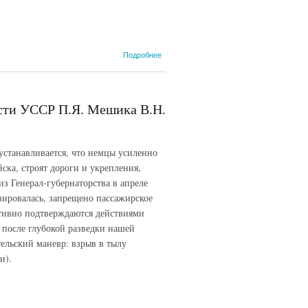
о Из сообщения
Подробнее
Отдела IVA
Реферата 1 С
начальника
Полиции
сти УССР П.Я. Мешика В.Н.
безопасности и
СД № 11 о
событиях на
оккупированной
устанавливается, что немцы усиленно
территории
ска, строят дороги и укрепления,
СССР. 3 июля
1941 г.
з Генерал-губернаторства в апреле
изировалась, запрещено пассажирское
ктивно подтверждаются действиями
о после глубокой разведки нашей
ельский маневр: взрыв в тылу
и).