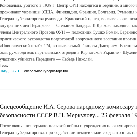
Коновальца, убитого в 1938 г. Центр ОУН находится в Берлине, а многоч
проживают украинцы (США, Финляндия, Франция, Болгария, Румыния и 
Генерал-губернаторства руководит Краковский центр, во главе с организ
внутренних дел Перацкого — Степаном Бандера. В Кракове находятся 
члены Центрального Провода ОУН — полковник Сушко Роман, Барановс
практического руководства подготовкой вооруженного восстания против 
«Повстанческий штаб» 174, возглавляемый Грицаем Дмитрием. Военным
быв. руководитель партизанских отрядов в Карпатской Украине - Шухеви
участник убийства Перацкого — Лебедь Николай.
Tags:
НКВД
ОУН
Генеральное губернаторство
Спецсообщение И.А. Серова народному комиссару 
безопасности СССР В.Н. Меркулову... 23 февраля 19
После окончания германо-польской войны и учреждения на оккупиров
Генерал-губернаторства, при содействии немцев стали создаваться так н