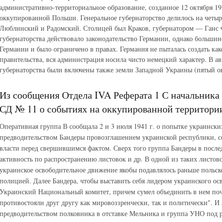
административно-территориальное образование, созданное 12 октября 193
оккупированной Польши. Генеральное губернаторство делилось на четыр
Люблинский и Радомский. Столицей был Краков, губернатором — Ганс 
губернаторства действовало законодательство Германии, однако большин
Германии и было ограничено в правах. Германия не пыталась создать ка
правительства, вся администрация носила чисто немецкий характер. В авг
губернаторства были включены также земли Западной Украины (пятый о
Из сообщения Отдела IVA Реферата 1 С начальника
СД № 11 о событиях на оккупированной территории
Оперативная группа В сообщала 2 и 3 июля 1941 г. о попытке украинск
предводительством Бандеры провозглашением украинской республики, 
власти перед свершившимся фактом. Сверх того группа Бандеры в после
активность по распространению листовок и др. В одной из таких листово
украинское освободительное движение якобы подавлялось раньше польско
полицией. Далее Бандера, чтобы выставить себя лидером украинского ос
Украинский Национальный комитет, причем сумел объединить в нем поч
противостояли друг другу как мировоззренчески, так и политически". 
предводительством полковника в отставке Мельника и группа УНО под р