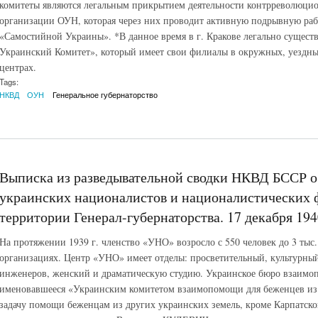
комитеты являются легальным прикрытием деятельности контрреволюци
организации ОУН, которая через них проводит активную подрывную раб
«Самостийной Украины». *В данное время в г. Кракове легально сущест
Украинский Комитет», который имеет свои филиалы в окружных, уездных
центрах.
Tags:
НКВД
ОУН
Генеральное губернаторство
Выписка из разведывательной сводки НКВД БССР о
украинских националистов и националистических
территории Генерал-губернаторства. 17 декабря 194
На протяжении 1939 г. членство «УНО» возросло с 550 человек до 3 тыс.
организациях. Центр «УНО» имеет отделы: просветительный, культурный
инженеров, женский и драматическую студию. Украинское бюро взаимо
именовавшееся «Украинским комитетом взаимопомощи для беженцев из 
задачу помощи беженцам из других украинских земель, кроме Карпатск