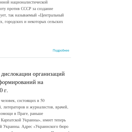
28 февраля 1941 г.
онной националистической
оту против СССР за создание
вует, так называемый «Центральный
, городских и некоторых сельских
о
Подробнее
Спецсообщение
И.А. Серова
народному
комиссару
 дислокации организаций
государственной
безопасности
 формирований на
СССР В.Н.
0 г.
Меркулову... 23
февраля 1941 г.
 человек, состоящих в 50
, литераторов и журналистов, врачей,
помощи в Праге, раньше
Карпатской Украины», имеет теперь
ой Украины. Адрес «Украинского бюро