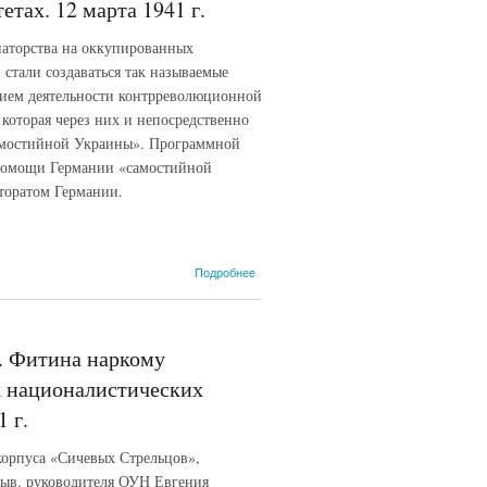
тах. 12 марта 1941 г.
польской
организации
наторства на оккупированных
войсковой в гор.
 стали создаваться так называемые
Каунасе и
уездах
тием деятельности контрреволюционной
Литовской
оторая через них и непосредственно
ССР». 28 марта
амостийной Украины». Программной
1941 г.
 помощи Германии «самостийной
кторатом Германии.
о Сообщение П.М.
Подробнее
Фитина
начальнику
Разведуправления
Генерального
. Фитина наркому
штаба Красной
Армии Ф.И.
х националистических
Голикову об
 г.
украинских
комитетах. 12
марта 1941 г.
корпуса «Сичевых Стрельцов»,
 быв. руководителя ОУН Евгения