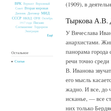
(1909), в деятель
ВРК
Верховный
Вермахт
Вторая мировая
Совет
МИД
Договор
Дневник
СССР
Тыркова А.В. 
ОУН
НКВД
Октябрь
Письмо
1917 года
Соглашение
Терроризм
У Вячеслава Иван
Эмиграция
Ещё
анархистами. Жив
панорама города 
Остальное
речи точно среди
Статьи
В. Иванова звуча
его мысль касаетс
жадно. И все, до 
исканье, — все с
них только Бердяе