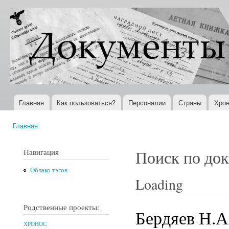
Пер
ос
Документы
Всемирная
со
XX века
история в
Интернете
Главная
Как пользоваться?
Персоналии
Страны
Хрон
Главное меню
Главная
Вы здесь
Навигация
Поиск по до
Облако тэгов
Loading
Родственные проекты:
Бердяев Н.А
ХРОНОС