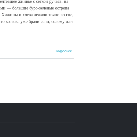
елтевшее жнивье с сеткой ручьев, на
ми — большие буро-зеленые острова
. Хижины и хлева лежали точно во сне,
то хозяева уже брали сено, солому или
о Эрнст
Подробнее
Юнгер.
[Страницы
из
дневника].
Излучения.
Киев, 21
ноября
1942