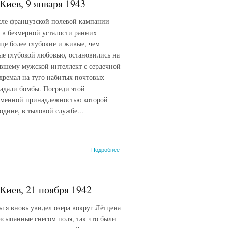
Киев, 9 января 1943
после французской полевой кампании
т в безмерной усталости ранних
еще более глубокие и живые, чем
ные глубокой любовью, остановились на
нившему мужской интеллект с сердечной
одремал на туго набитых почтовых
падали бомбы. Посреди этой
еменной принадлежностью которой
одине, в тыловой службе...
о Эрнст
Подробнее
Юнгер.
[Страницы
из
дневника].
Киев, 21 ноября 1942
Излучения.
Киев, 9
ы я вновь увидел озера вокруг Лётцена
января
1943
исыпанные снегом поля, так что были