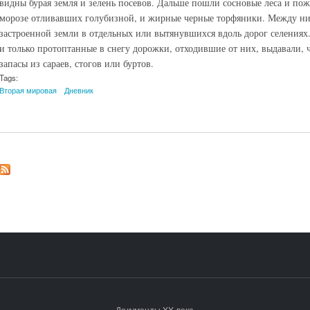
видны бурая земля и зелень посевов. Дальше пошли сосновые леса и пож
морозе отливавших голубизной, и жирные черные торфяники. Между ни
застроенной земли в отдельных или вытянувшихся вдоль дорог селениях
и только протоптанные в снегу дорожки, отходившие от них, выдавали, ч
запасы из сараев, стогов или буртов.
Tags:
Вторая мировая
Дневник
Документы XX века