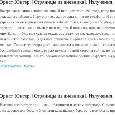
Эрнст Юнгер. [Страницы из дневника]. Излучения. 
Возвращаясь, живо вспоминал отца. Я не видел его с 1940 года, когда 
отдыхал в Лайсниге. Пару раз я все же говорил с ним по телефону. И во
утренних часов я увидел на темном небе его глаза, сияющие и голубые, 
прежде, — глаза, какие были у него одного. Я видел их, они, наполнен
мне. Когда-нибудь мне удастся отдать ему должное как человеку, соеди
материнской любовью. В два часа прибытие в Армавир, где я немного п
мешках. Сонные секретари разбирали письма и посылки, пока на город 
беспокойной дремы я ощущал всю тяжесть ночной стороны войны, непр
является бессонница, все эти бесконечные ночные бдения на фронте, на р
Tags:
Вторая мировая
Дневник
Эрнст Юнгер. [Страницы из дневника]. Излучения. 
В девять часов отлет при низкой облачности и легком снегопаде. С высот
с их хороводами берез и блеклыми камышами у берегов. Затем слегка пр