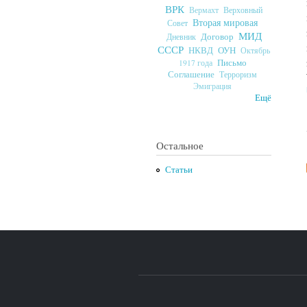
ВРК
Верховный
Вермахт
Вторая мировая
Совет
МИД
Договор
Дневник
СССР
ОУН
НКВД
Октябрь
Письмо
1917 года
Соглашение
Терроризм
Эмиграция
Ещё
Остальное
Статьи