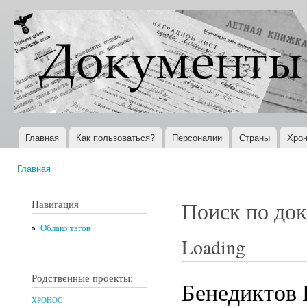
Пер
ос
Документы
Всемирная
со
XX века
история в
Интернете
Главная
Как пользоваться?
Персоналии
Страны
Хрон
Главное меню
Главная
Вы здесь
Навигация
Поиск по до
Облако тэгов
Loading
Родственные проекты:
Бенедиктов 
ХРОНОС