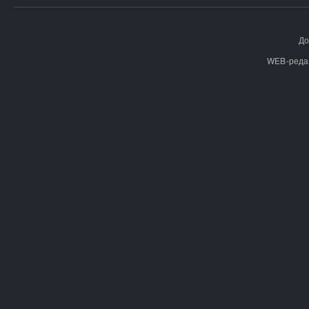
До
WEB-реда