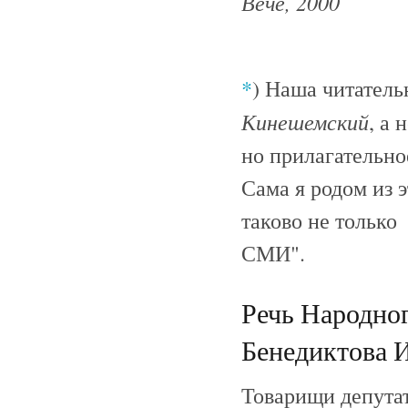
Вече, 2000
*
) Наша читатель
Кинешемский
, а 
но прилагательно
Сама я родом из 
таково не только
СМИ".
Речь Народно
Бенедиктова И.
Товарищи депута