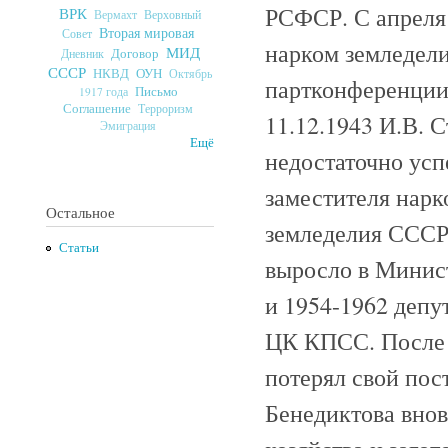
РСФСР. С апреля 
ВРК
Верховный
Вермахт
Вторая мировая
Совет
нарком земледели
МИД
Договор
Дневник
СССР
ОУН
НКВД
Октябрь
партконференции 
Письмо
1917 года
Соглашение
Терроризм
11.12.1943
И.В. С
Эмиграция
Ещё
недостаточно усп
заместителя нарк
Остальное
земледелия СССР,
Статьи
выросло в Минист
и 1954-1962 депу
ЦК КПСС. После с
потерял свой пос
Бенедиктова внов