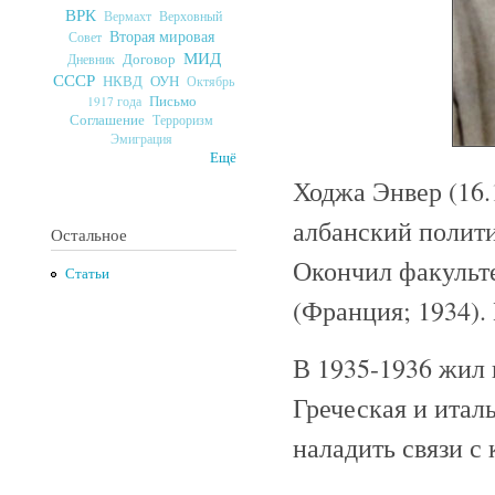
ВРК
Верховный
Вермахт
Вторая мировая
Совет
МИД
Договор
Дневник
СССР
ОУН
НКВД
Октябрь
Письмо
1917 года
Соглашение
Терроризм
Эмиграция
Ещё
Ходжа Энвер (16.1
албанский полит
Остальное
Окончил факульте
Статьи
(Франция; 1934).
В 1935-1936 жил 
Греческая и итал
наладить связи с