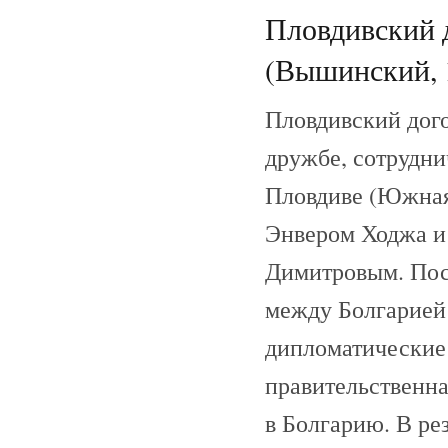
Пловдивский д
(Вышинский, 
Пловдивский дого
дружбе, сотрудни
Пловдиве (Южная
Энвером Ходжа и
Димитровым. Посл
между Болгарией
дипломатические 
правительственна
в Болгарию. В ре