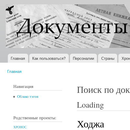
Пер
ос
Документы
Всемирная
со
XX века
история в
Интернете
Главная
Как пользоваться?
Персоналии
Страны
Хрон
Главное меню
Главная
Вы здесь
Навигация
Поиск по до
Облако тэгов
Loading
Родственные проекты:
Ходжа
ХРОНОС