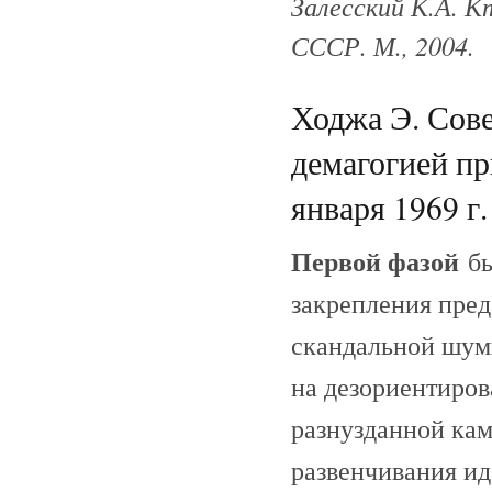
Залесский К.А. К
СССР. М., 2004.
Ходжа Э. Сове
демагогией пр
января 1969 г.
Первой фазой
бы
закрепления пред
скандальной шум
на дезориентиров
разнузданной кам
развенчивания ид