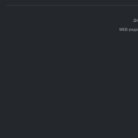
До
WEB-реда