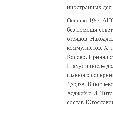
иностранных дел 
Осенью 1944 АНО
без помощи совет
отрядов. Находяс
коммунистов, X. 
Косово. Принял с
Шаху) и после до
главного соперн
Дзодзе. В послев
Ходжей и И. Тито
состав Югослави