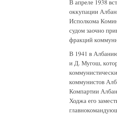
В апреле 1938 вс
оккупации Албан
Исполкома Комин
судом заочно при
фракций коммуни
В 1941 в Албани
и Д. Мугош, кото
коммунистически
коммунистов Алба
Компартии Албани
Ходжа его замест
главнокомандующ