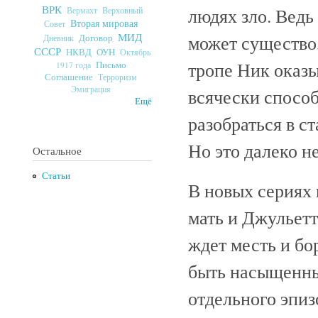
ВРК
людях зло. Ведь
Верховный
Вермахт
Вторая мировая
Совет
МИД
может существо,
Договор
Дневник
СССР
ОУН
НКВД
Октябрь
тропе Ник оказы
Письмо
1917 года
Соглашение
Терроризм
Эмиграция
всячески способ
Ещё
разобраться в с
Но это далеко н
Остальное
Статьи
В новых сериях
мать и Джульетт
ждет месть и бо
быть насыщенны
отдельного эпиз