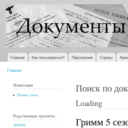
Пер
ос
Документы
Всемирная
со
XX века
история в
Интернете
Главная
Как пользоваться?
Персоналии
Страны
Хрон
Главное меню
Главная
Вы здесь
Навигация
Поиск по до
Облако тэгов
Loading
Родственные проекты:
Гримм 5 сезо
ХРОНОС