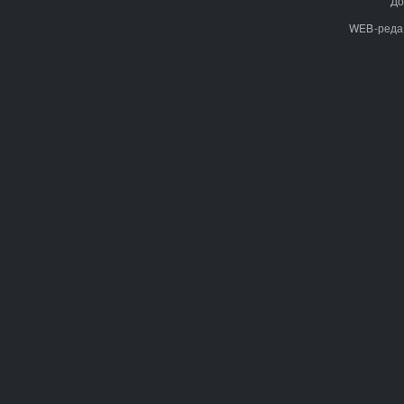
До
WEB-реда