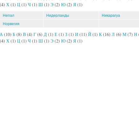
(4)
Х
(1)
Ц
(1)
Ч
(1)
Ш
(1)
Э
(2)
Ю
(2)
Я
(1)
Непал
Нидерланды
Никарагуа
Норвегия
А
(10)
Б
(8)
В
(4)
Г
(6)
Д
(1)
Е
(1)
З
(1)
И
(11)
Й
(1)
К
(16)
Л
(6)
М
(7)
Н
(4)
Х
(1)
Ц
(1)
Ч
(1)
Ш
(1)
Э
(2)
Ю
(2)
Я
(1)