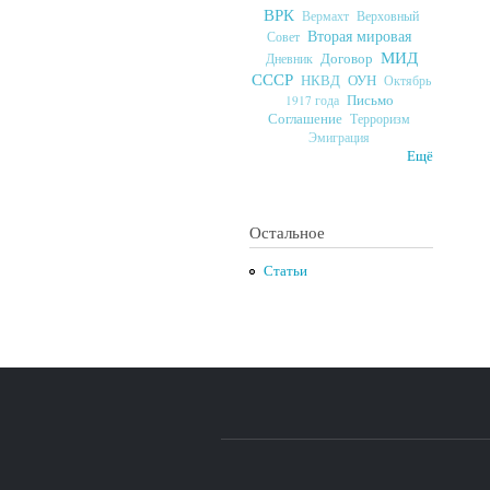
ВРК
Верховный
Вермахт
Вторая мировая
Совет
МИД
Договор
Дневник
СССР
ОУН
НКВД
Октябрь
Письмо
1917 года
Соглашение
Терроризм
Эмиграция
Ещё
Остальное
Статьи