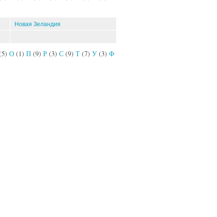
Новая Зеландия
(5)
О
(1)
П
(9)
Р
(3)
С
(9)
Т
(7)
У
(3)
Ф