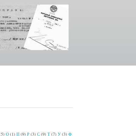
(5)
О
(1)
П
(9)
Р
(3)
С
(9)
Т
(7)
У
(3)
Ф