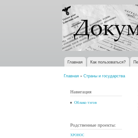
Документы
Всемирная
XX века
история в
Интернете
Главная
Как пользоваться?
Пе
Главное меню
Главная
»
Страны и государства
Вы здесь
Навигация
Облако тэгов
Родственные проекты:
ХРОНОС