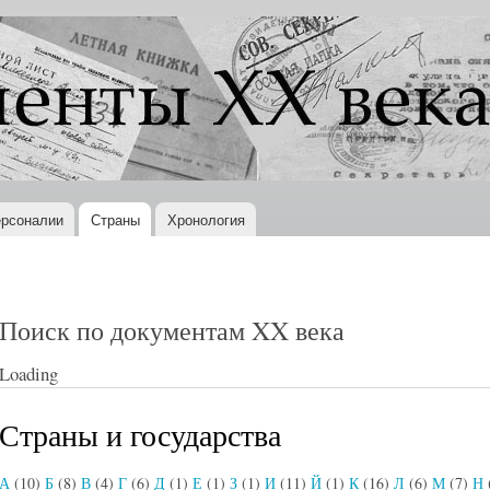
Перейти к
основному
содержанию
рсоналии
Страны
Хронология
Поиск по документам XX века
Loading
Страны и государства
А
(10)
Б
(8)
В
(4)
Г
(6)
Д
(1)
Е
(1)
З
(1)
И
(11)
Й
(1)
К
(16)
Л
(6)
М
(7)
Н