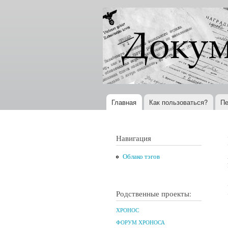
Документы
Всемирная
XX века
история в
Интернете
Главная
Как пользоваться?
Пе
Главное меню
Навигация
Облако тэгов
Родственные проекты:
ХРОНОС
ФОРУМ ХРОНОСА