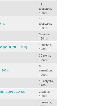
12
февраля,
1902 г.
15
1 г.
февраля,
1901 г.
3 марта,
1901 г.
1 января,
 границей... [1900]
1900 г.
30 июня,
1902 г.
9
1900 г.
сентября,
1900 г.
15 августа,
1900 г.
екретарем США Дж.
3 марта,
1900 г.
1 января,