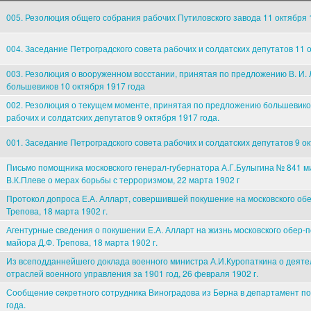
005. Резолюция общего собрания рабочих Путиловского завода 11 октября 
004. Заседание Петроградского совета рабочих и солдатских депутатов 11 о
003. Резолюция о вооруженном восстании, принятая по предложению В. И.
большевиков 10 октября 1917 года
002. Резолюция о текущем моменте, принятая по предложению большевико
рабочих и солдатских депутатов 9 октября 1917 года.
001. Заседание Петроградского совета рабочих и солдатских депутатов 9 ок
Письмо помощника московского генерал-губернатора А.Г.Булыгина № 841 м
В.К.Плеве о мерах борьбы с терроризмом, 22 марта 1902 г
Протокол допроса Е.А. Алларт, совершившей покушение на московского об
Трепова, 18 марта 1902 г.
Агентурные сведения о покушении Е.А. Алларт на жизнь московского обер-
майора Д.Ф. Трепова, 18 марта 1902 г.
Из всеподданнейшего доклада военного министра А.И.Куропаткина о деяте
отраслей военного управления за 1901 год, 26 февраля 1902 г.
Сообщение секретного сотрудника Виноградова из Берна в департамент по
года.