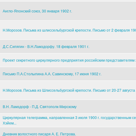
Англо-Японский союз, 30 января 1902 г.
Н.Морозов. Письма из шлиссельбургской крепости. Письмо от 2 февраля 190
Д.С.Сипягин - В.Н.Ламздорфу. 18 февраля 1901 г.
Проект секретного циркулярного предприятия российским представителям за
Письмо П.А.Столыпина А.А. Савинскому, 17 июня 1902 г.
Н.Морозов. Письма из Шлиссельбургской крепости. Письмо от 20-27 августа 
В.Н. Ламздорф - П.Д. Святополк-Мирскому
Циркулярная телеграмма, направленная 3 июля 1900 г. государственным с
Хэйем...
Дневник волостного писаря А. Е. Петрова.