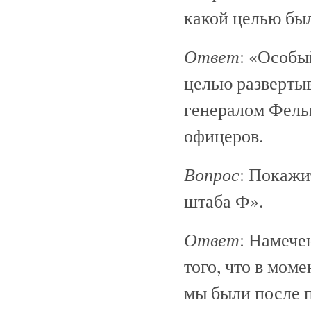
какой целью был
Ответ
: «Особы
целью разверты
генералом Фель
офицеров.
Вопрос
: Покажи
штаба Ф».
Ответ
: Намече
того, что в мом
мы были после п