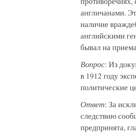
противоречиях,
англичанами. Эт
наличие вражде
английскими ген
бывал на приема
Вопрос
: Из доку
в 1912 году экс
политические це
Ответ
: За иск
следствию сообщ
предпринята, гл