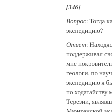
[346]
Вопрос
: Тогда 
экспедицию?
Ответ
: Находяс
поддерживал свя
мне покровител
геологи, по нау
экспедицию я б
по ходатайству
Терезии, являвш
Мюнхенской ака