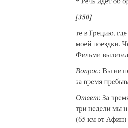
* Речь идет об о
[350]
те в Грецию, гд
моей поездки. Ч
Фельми вылетел 
Вопрос
: Вы не 
за время пребыв
Ответ
: За вре
три недели мы н
(65 км от Афин)