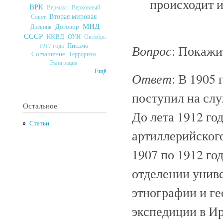
происходит и
ВРК
Верховный
Вермахт
Вторая мировая
Совет
МИД
Договор
Дневник
СССР
ОУН
НКВД
Октябрь
Письмо
Вопрос
1917 года
: Покажи
Соглашение
Терроризм
Эмиграция
Ещё
Ответ
: В 1905
поступил на слу
Остальное
До лета 1912 го
Статьи
артиллерийского
1907 по 1912 го
отделении униве
этнографии и ге
экспедиции в Ир