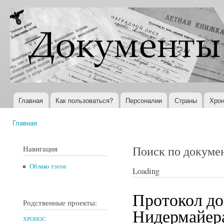
Пер
ос
Документы
Всемирная
со
XX века
история в
Интернете
Главная
Как пользоваться?
Персоналии
Страны
Хрон
Главное меню
Главная
Вы здесь
Поиск по докуме
Навигация
Облако тэгов
Loading
Протокол до
Родственные проекты:
Нидермайера.
ХРОНОС