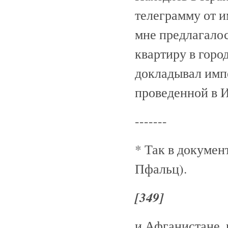
телеграмму от и
мне предлагалос
квартиру в горо
докладывал импе
проведенной в 
-------
* Так в докумен
Пфальц).
[349]
и Афганистане, 