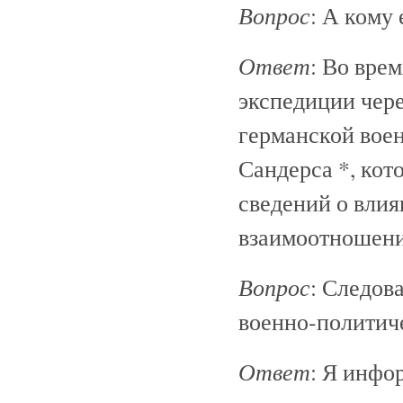
Вопрос
: А кому
Ответ
: Во вре
экспедиции чере
германской вое
Сандерса *, кот
сведений о влия
взаимоотношени
Вопрос
: Следов
военно-политич
Ответ
: Я инфо