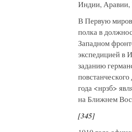
Индии, Аравии, 
В Первую мирову
полка в должнос
Западном фронте
экспедицией в 
заданию герман
повстанческого 
года <нрзб> яв
на Ближнем Вост
[345]
1919 года офице