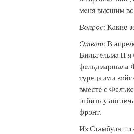
меня высшим во
Вопрос
: Какие 
Ответ
: В апре
Вильгельма II я
фельдмаршала 
турецкими войск
вместе с Фальк
отбить у англич
фронт.
Из Стамбула шт