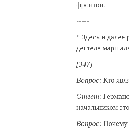
фронтов.
-----
* Здесь и далее
деятеле маршале
[347]
Вопрос
: Кто яв
Ответ
: Герман
начальником эт
Вопрос
: Почему