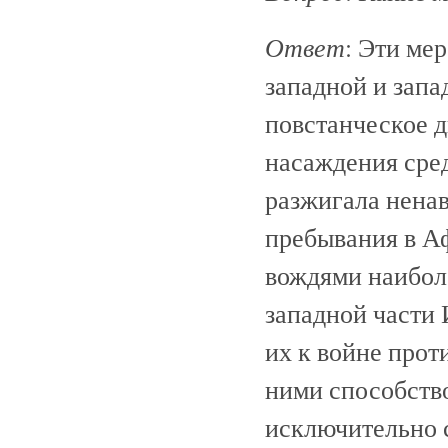
Ответ
: Эти ме
западной и запа
повстанческое 
насаждения сред
разжигала ненав
пребывания в Аф
вождями наибол
западной части 
их к войне прот
ними способств
исключительно с