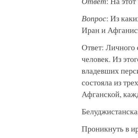
Ответ
: На этот
Вопрос
: Из как
Иран и Афганис
Ответ: Личного 
человек. Из это
владевших перс
состояла из тре
Афганской, кажд
Белуджистанска
Проникнуть в и