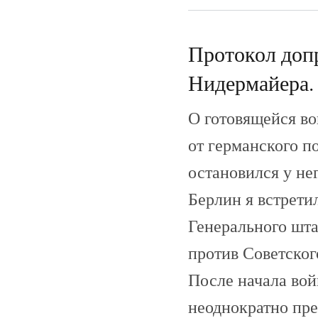
Протокол допр
Нидермайера. 
О готовящейся во
от германского п
остановился у не
Берлин я встрети
Генерального шта
против Советског
После начала во
неоднократно пре