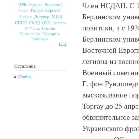
Член НСДАП. С 19
ВРК
Верховный
Вермахт
Вторая мировая
Совет
Берлинском униве
МИД
Договор
Дневник
СССР
ОУН
НКВД
Октябрь
политики, а с 19
Письмо
1917 года
Соглашение
Терроризм
Берлинском униве
Эмиграция
Ещё
Восточной Европы
легиона из воен
Остальное
Военный советни
Статьи
Г. фон Рундштедте
высказывание пор
Торгау до 25 апре
обвинительное з
Украинского фрон