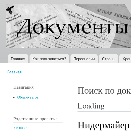
Пер
ос
Документы
Всемирная
со
XX века
история в
Интернете
Главная
Как пользоваться?
Персоналии
Страны
Хрон
Главное меню
Главная
Вы здесь
Навигация
Поиск по до
Облако тэгов
Loading
Родственные проекты:
Нидермайер
ХРОНОС