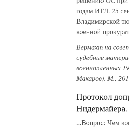
решению ОС при 
годам ИТЛ. 25 сен
Владимирской тю
военной прокурат
Вермахт на сове
судебные материа
военнопленных 19
Макаров). М., 20
Протокол допр
Нидермайера. 
...Вопрос: Чем к