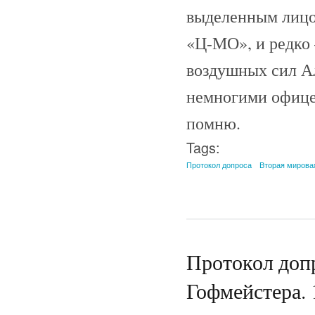
выделенным лицо
«Ц-МО», и редко 
воздушных сил Ал
немногими офице
помню.
Tags:
Протокол допроса
Вторая мирова
Протокол допр
Гофмейстера. 