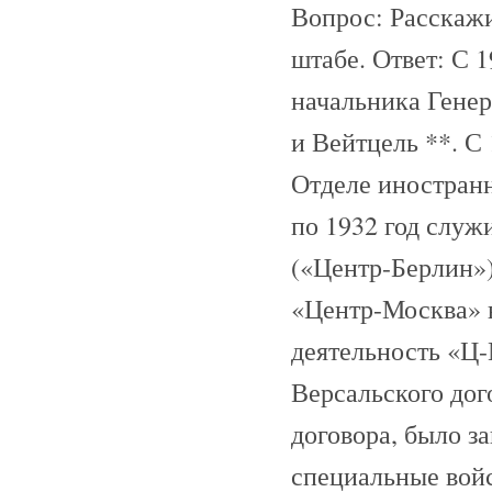
Вопрос: Расскажи
штабе. Ответ: С 
начальника Генер
и Вейтцель **. С
Отделе иностран
по 1932 год служ
(«Центр-Берлин»)
«Центр-Москва» в
деятельность «Ц
Версальского дог
договора, было з
специальные войс