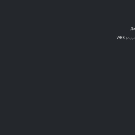
До
WEB-реда