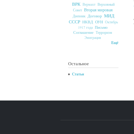
ВРК
Верховный
Вермахт
Вторая мировая
Совет
МИД
Договор
Дневник
СССР
ОУН
НКВД
Октябрь
Письмо
1917 года
Соглашение
Терроризм
Эмиграция
Ещё
Остальное
Статьи