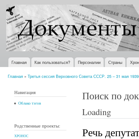
Пер
ос
Документы
Всемирная
со
XX века
история в
Интернете
Главная
Как пользоваться?
Персоналии
Страны
Хрон
Главное меню
Главная
»
Третья сессия Верховного Совета СССР. 25 – 31 мая 1939 
Вы здесь
Навигация
Поиск по до
Облако тэгов
Loading
Родственные проекты:
Речь депута
ХРОНОС