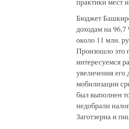
практики мест и
Бюджет Башкирс
доходам на 96,7
около 11 млн. р
Произошло это п
интересуемся р
увеличения его 
мобилизации сре
был выполнен то
недобрали налог
Заготзерна и п