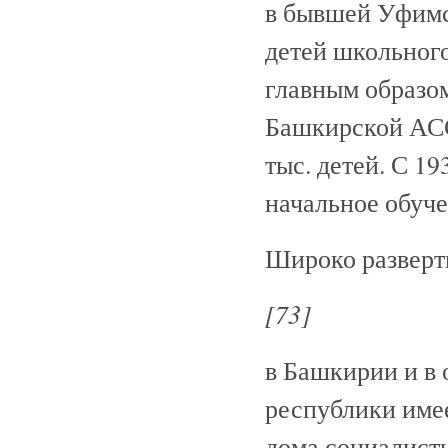
в бывшей Уфимск
детей школьного
главным образом 
Башкирской АССР
тыс. детей. С 19
начальное обуче
Широко разверт
[73]
в Башкирии и в 
республики имее
дома социалисти