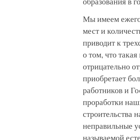
образования в г
Мы имеем ежего
мест и количест
приводит к трех
о том, что така
отрицательно от
приобретает бол
работников и Г
проработки наш
строительства н
неправильные ус
называемой ест