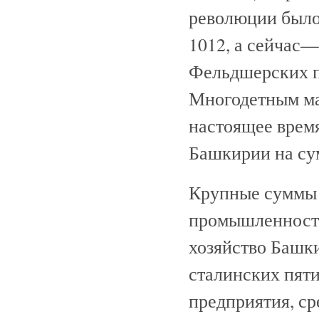
революции было
1012, а сейчас—
Фельдшерских п
Многодетным ма
настоящее врем
Башкирии на сум
Крупные суммы 
промышленность,
хозяйство Башки
сталинских пят
предприятия, ср