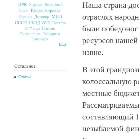
Наша страна дос
ВРК
Верховный
Вермахт
Вторая мировая
Совет
отраслях народн
МИД
Договор
Дневник
СССР
ОУН
НКВД
Октябрь
были победонос
Письмо
1917 года
Соглашение
Терроризм
ресурсов нашей 
Эмиграция
Ещё
извне.
Остальное
В этой грандиоз
Статьи
колоссальную ро
местные бюджет
Рассматриваемый
составляющий 15
незыблемой фин