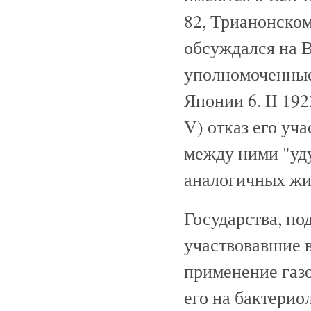
82, Трианонском
обсуждался на 
уполномоченные
Японии 6. II 19
V) отказ его уч
между ними "уду
аналогичных жид
Государства, по
участвовавшие 
применение газо
его на бактерио