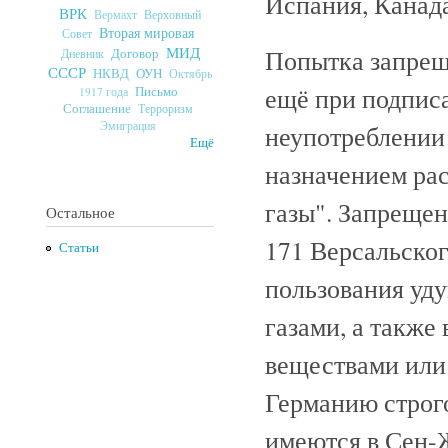
Испания, Канад
ВРК
Верховный
Вермахт
Вторая мировая
Совет
МИД
Попытка запрещ
Договор
Дневник
СССР
ОУН
НКВД
Октябрь
ещё при подписа
Письмо
1917 года
Соглашение
Терроризм
Эмиграция
неупотреблении
Ещё
назначением ра
газы". Запрещен
Остальное
171 Версальског
Статьи
пользования уд
газами, а такж
веществами или 
Германию строг
имеются в Сен-Ж