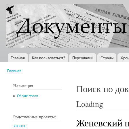
Пер
ос
Документы
Всемирная
со
XX века
история в
Интернете
Главная
Как пользоваться?
Персоналии
Страны
Хрон
Главное меню
Главная
Вы здесь
Навигация
Поиск по до
Облако тэгов
Loading
Родственные проекты:
Женевский п
ХРОНОС