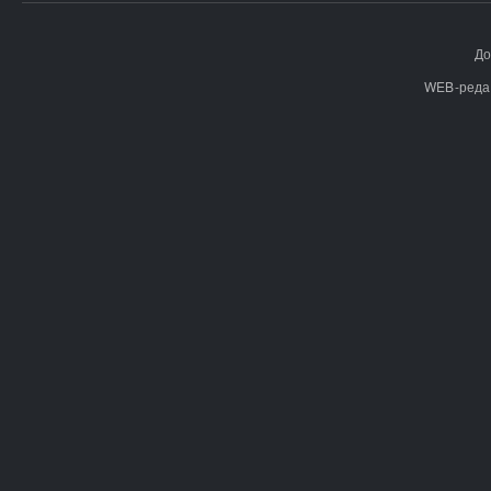
До
WEB-реда