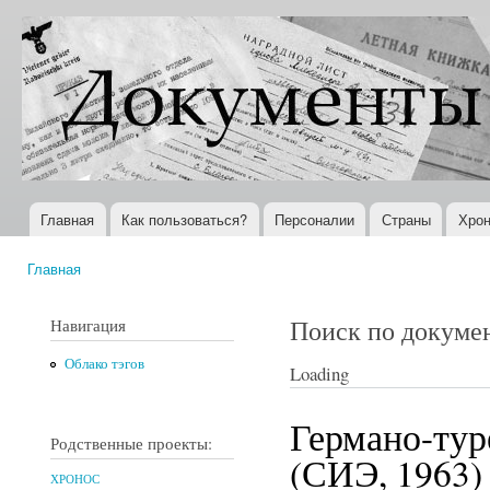
Пер
ос
Документы
Всемирная
со
XX века
история в
Интернете
Главная
Как пользоваться?
Персоналии
Страны
Хрон
Главное меню
Главная
Вы здесь
Поиск по докуме
Навигация
Облако тэгов
Loading
Германо-туре
Родственные проекты:
(СИЭ, 1963)
ХРОНОС