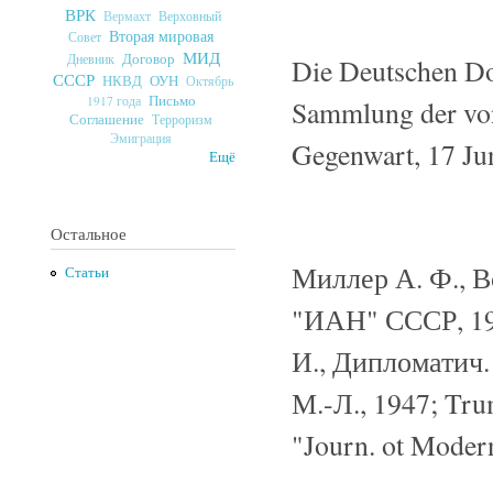
ВРК
Верховный
Вермахт
Вторая мировая
Совет
МИД
Договор
Дневник
Die Deutschen Do
СССР
ОУН
НКВД
Октябрь
Письмо
1917 года
Sammlung der von 
Соглашение
Терроризм
Эмиграция
Gegenwart, 17 Jun
Ещё
Остальное
Миллер А. Ф., 
Статьи
"ИАН" СССР, 1946
И., Дипломатич.
М.-Л., 1947; Trum
"Journ. ot Modern