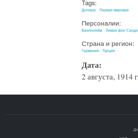
Tags:
Договор
Первая мировая
Персоналии:
Вангенгейм
Лиман фон Санде
Страна и регион:
Германия
Турция
Дата:
2 августа, 1914 г
До