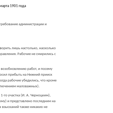
марта 1901 года
а требование администрации и
ворить лишь настолько, насколько
равления. Рабочие не смирились с
 возобновлению работ, и посему
росил прибыть на Нижний прииск
огда рабочие убедились, что кроме
сключением маловажных).
 1-го участка (И. А. Черноцким),
вому) и представлено последним на
х взысканий также никаких не