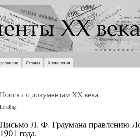
Перейти к
основному
содержанию
рсоналии
Страны
Хронология
Поиск по документам XX века
Loading
Письмо Л. Ф. Граумана правлению Ле
1901 года.