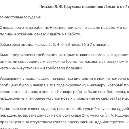
Письмо Л. Ф. Граумана правлению Лензото от 7 
Милостивые государи!
2 января сего года рабочие Нижнего прииска не вышли на работу и н
полиции ответили отказом выйти на работу.
Забастовка продолжалась 2, 3, 4, б и 8 числа (6 и 7 отдыхи).
Были предъявлены требования, которые я нашел возможным удовлет
они были справедливы и возможно [было] согласовать с престижем уп
частичными уступками и требовали больших.
Увещевания управляющего, начальника дистанции и мои не привели к
сообщено было 5 января 1901 года окружному инженеру, который п
следователя. И лишь в ночь на 9 января работы были возобновлены, к
предложенных им ранее уступок новых управление не сделает (за и
Насколько мне известно, дело, начатое и. об. судьи 2-го участка судьей
передано возвратившемуся из отпуска судье 2-го участка (Л. А. Кудря
прекращение за отсутствием состава преступления. Административны
наложено.