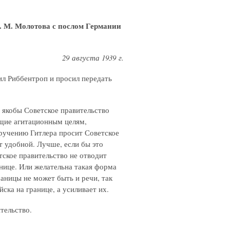
. М. Молотова с послом Германии
29 августа 1939 г.
ил Риббентроп и просил передать
о якобы Советское правительство
ащие агитационным целям,
ручению Гитлера просит Советское
т удобной. Лучше, если бы это
тское правительство не отводит
анице. Или желательна такая форма
раницы не может быть и речи, так
ска на границе, а усиливает их.
тельство.