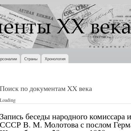
Перейти к
основному
содержанию
рсоналии
Страны
Хронология
Поиск по документам XX века
Loading
Запись беседы народного комиссара 
СССР В. М. Молотова с послом Гер