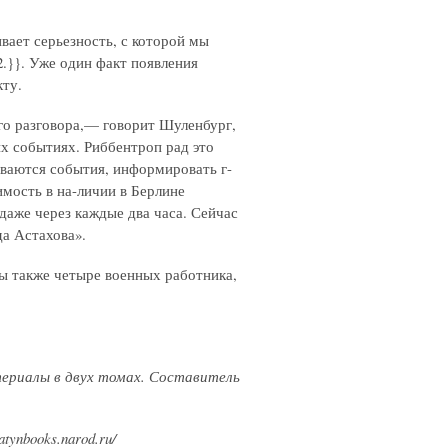
ивает серьезность, с которой мы
2.}}
. Уже один факт появления
кту.
го разговора,— говорит Шуленбург,
х событиях. Риббентроп рад это
виваются события, информировать г-
мость в на-личии в Берлине
аже через каждые два часа. Сейчас
да Астахова».
ны также четыре военных работника,
атериалы в двух томах. Составитель
ynbooks.narod.ru/