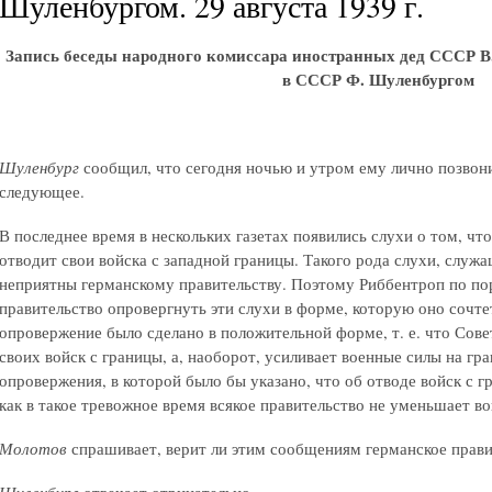
Шуленбургом. 29 августа 1939 г.
Запись беседы народного комиссара иностранных дед СССР В
в СССР Ф. Шуленбургом
Шуленбург
сообщил, что сегодня ночью и утром ему лично позвон
следующее.
В последнее время в нескольких газетах появились слухи о том, чт
отводит свои войска с западной границы. Такого рода слухи, служ
неприятны германскому правительству. Поэтому Риббентроп по по
правительство опровергнуть эти слухи в форме, которую оно сочте
опровержение было сделано в положительной форме, т. е. что Сове
своих войск с границы, а, наоборот, усиливает военные силы на гр
опровержения, в которой было бы указано, что об отводе войск с г
как в такое тревожное время всякое правительство не уменьшает вой
Молотов
спрашивает, верит ли этим сообщениям германское прави
Шуленбург
отвечает отрицательно.