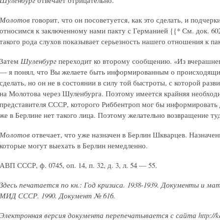
Молотов
говорит, что он посоветуется, как это сделать, и подчерк
относимся к заключенному нами пакту с Германией
{{* См. док. 60
такого рода слухов показывает серьезность нашего отношения к па
Затем
Шуленбург
переходит ко второму сообщению. «Из вчерашне
— я понял, что Вы желаете быть информированным о происходящи
сделать, но он не в состоянии в силу той быстроты, с которой раз
на Молотова через Шуленбурга. Поэтому имеется крайняя необходи
представителя СССР, которого Риббентроп мог бы информировать д
же в Берлине нет такого лица. Поэтому желательно возвращение ту
Молотов
отвечает, что уже назначен в Берлин Шкварцев. Назначе
которые могут выехать в Берлин немедленно.
АВП СССР, ф. 0745, оп. 14, п. 32, д. 3, л. 54 — 55.
Здесь печатается по кн.: Год кризиса. 1938-1939. Документы и м
МИД СССР. 1990. Документ № 616.
Электронная версия документа перепечатывается с сайта http://kat