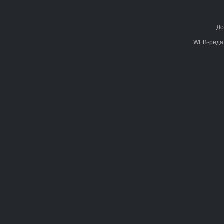
До
WEB-реда