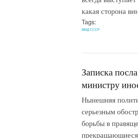
какая сторона ви
Tags:
МИД СССР
Записка посла
министру ино
Нынешняя политич
серьезным обост
борьбы в правящ
прекращающиеся 