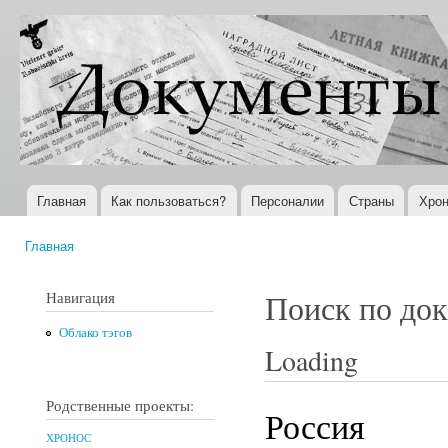
Пер
ос
Документы
Всемирная
со
XX века
история в
Интернете
Главная
Как пользоваться?
Персоналии
Страны
Хрон
Главное меню
Главная
Вы здесь
Навигация
Поиск по до
Облако тэгов
Loading
Родственные проекты:
Россия
ХРОНОС