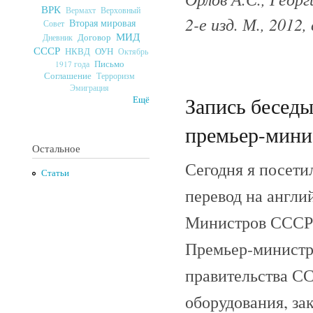
ВРК
Верховный
Вермахт
2-е изд. М., 2012, 
Вторая мировая
Совет
МИД
Договор
Дневник
СССР
ОУН
НКВД
Октябрь
Письмо
1917 года
Соглашение
Терроризм
Эмиграция
Запись беседы
Ещё
премьер-мини
Остальное
Сегодня я посети
Статьи
перевод на англи
Министров СССР А
Премьер-министр 
правительства СС
оборудования, зак