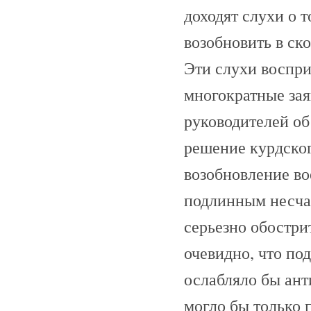
доходят слухи о 
возобновить в ск
Эти слухи воспри
многократные зая
руководителей о
решение курдског
возобновление во
подлинным несчас
серьезно обостри
очевидно, что по
ослабляло бы ант
могло бы только 