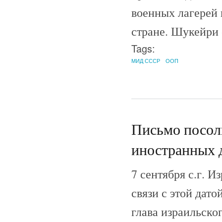
военных лагерей 
стране. Шукейри 
Tags:
МИД СССР
ООП
Письмо посол
иностранных 
7 сентября с.г. И
связи с этой дато
глава израильско