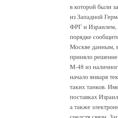
в которой были з
из Западной Герм
ФРГ и Израилем, 
порядке сообщит
Москве данным, в
приняло решение 
М-48 из наличног
начало января те
таких танков. Им
поставках Израи
а также электрон
средств связи. З