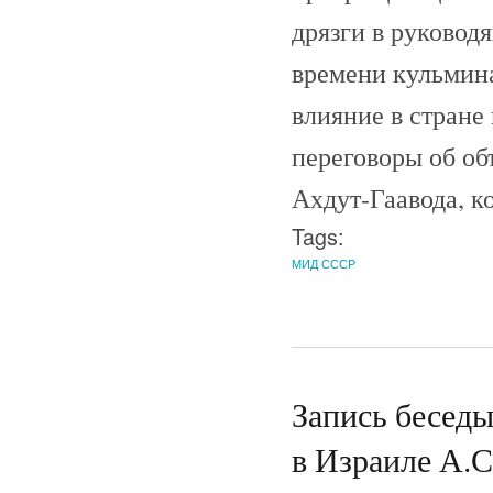
дрязги в руково
времени кульмина
влияние в стране
переговоры об об
Ахдут-Гаавода, к
Tags:
МИД СССР
Запись беседы
в Израиле А.С