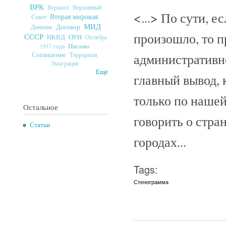
ВРК
Верховный
Вермахт
<...> По сути, е
Вторая мировая
Совет
МИД
Договор
Дневник
произошло, то 
СССР
ОУН
НКВД
Октябрь
Письмо
1917 года
административно
Соглашение
Терроризм
Эмиграция
Ещё
главный вывод, 
только по нашей
Остальное
говорить о стра
Статьи
городах...
Tags:
Стенограмма