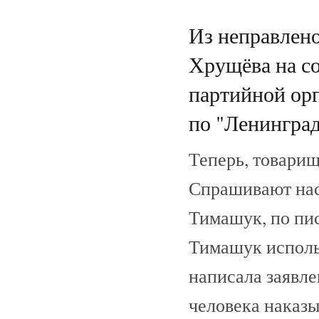
Из неправлен
Хрущёва на с
партийной ор
по "Ленинград
Теперь, товарищ
Спрашивают насч
Тимашук, по пис
Тимашук использ
написала заявле
человека наказы