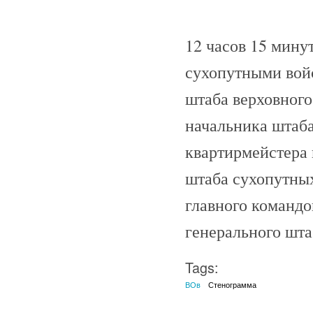
12 часов 15 мин
сухопутными войс
штаба верховног
начальника штаба
квартирмейстера 
штаба сухопутных
главного командо
генерального шта
Tags:
ВОв
Стенограмма