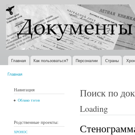
Пер
ос
Документы
Всемирная
со
XX века
история в
Интернете
Главная
Как пользоваться?
Персоналии
Страны
Хрон
Главное меню
Главная
Вы здесь
Навигация
Поиск по до
Облако тэгов
Loading
Родственные проекты:
Стенограмм
ХРОНОС